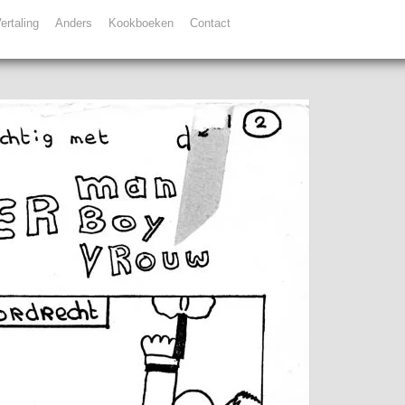
ertaling
Anders
Kookboeken
Contact