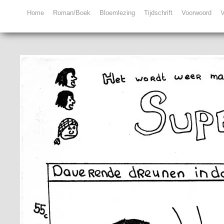
Home
Roman/Boek
Bloemlezing
Tijdschrift
Voorwoord
V