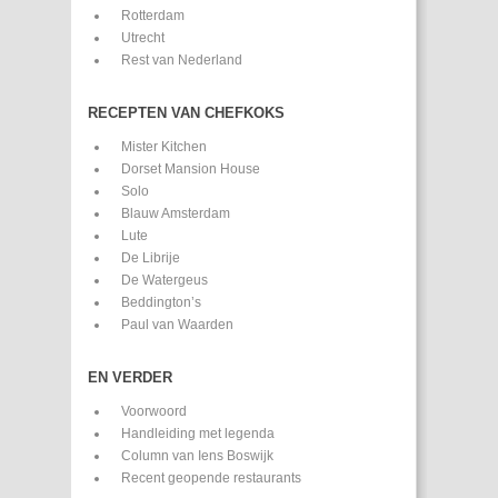
Rotterdam
Utrecht
Rest van Nederland
RECEPTEN VAN CHEFKOKS
Mister Kitchen
Dorset Mansion House
Solo
Blauw Amsterdam
Lute
De Librije
De Watergeus
Beddington’s
Paul van Waarden
EN VERDER
Voorwoord
Handleiding met legenda
Column van Iens Boswijk
Recent geopende restaurants