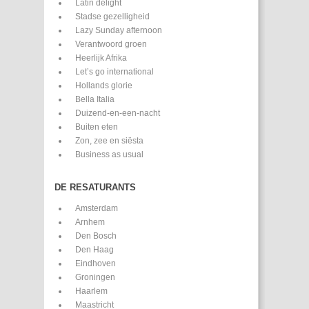
Latin delight
Stadse gezelligheid
Lazy Sunday afternoon
Verantwoord groen
Heerlijk Afrika
Let’s go international
Hollands glorie
Bella Italia
Duizend-en-een-nacht
Buiten eten
Zon, zee en siësta
Business as usual
DE RESATURANTS
Amsterdam
Arnhem
Den Bosch
Den Haag
Eindhoven
Groningen
Haarlem
Maastricht