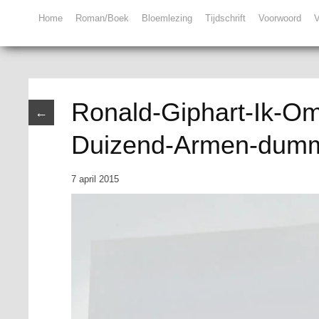
Home
Roman/Boek
Bloemlezing
Tijdschrift
Voorwoord
V
Ronald-Giphart-Ik-Om
←
Duizend-Armen-dum
7 april 2015