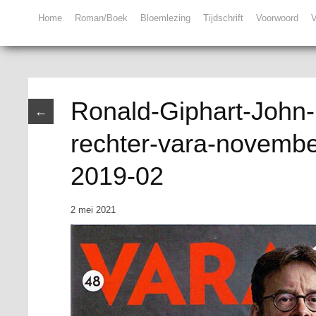
Home
Roman/Boek
Bloemlezing
Tijdschrift
Voorwoord
V
Ronald-Giphart-John-
←
rechter-vara-novemb
2019-02
2 mei 2021