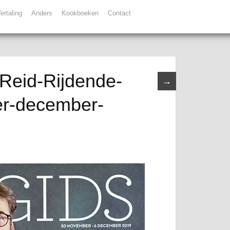
ertaling
Anders
Kookboeken
Contact
Reid-Rijdende-
→
er-december-