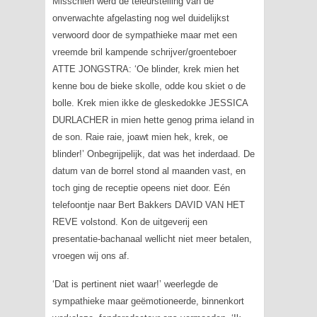
Misschien werd de teleurstelling van de
onverwachte afgelasting nog wel duidelijkst
verwoord door de sympathieke maar met een
vreemde bril kampende schrijver/groenteboer
ATTE JONGSTRA: ‘Oe blinder, krek mien het
kenne bou de bieke skolle, odde kou skiet o de
bolle. Krek mien ikke de gleskedokke JESSICA
DURLACHER in mien hette genog prima ieland in
de son. Raie raie, joawt mien hek, krek, oe
blinder!’ Onbegrijpelijk, dat was het inderdaad. De
datum van de borrel stond al maanden vast, en
toch ging de receptie opeens niet door. Eén
telefoontje naar Bert Bakkers DAVID VAN HET
REVE volstond. Kon de uitgeverij een
presentatie-bachanaal wellicht niet meer betalen,
vroegen wij ons af.
‘Dat is pertinent niet waar!’ weerlegde de
sympathieke maar geëmotioneerde, binnenkort