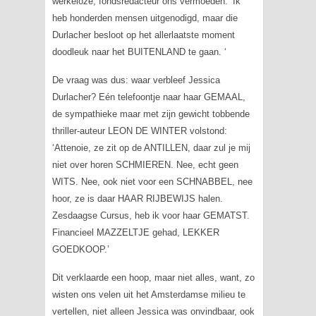
werkeloze, fondsredacteur ons vermoeden. ‘Ik
heb honderden mensen uitgenodigd, maar die
Durlacher besloot op het allerlaatste moment
doodleuk naar het BUITENLAND te gaan. ‘
De vraag was dus: waar verbleef Jessica
Durlacher? Eén telefoontje naar haar GEMAAL,
de sympathieke maar met zijn gewicht tobbende
thriller-auteur LEON DE WINTER volstond:
‘Attenoie, ze zit op de ANTILLEN, daar zul je mij
niet over horen SCHMIEREN. Nee, echt geen
WITS. Nee, ook niet voor een SCHNABBEL, nee
hoor, ze is daar HAAR RIJBEWIJS halen.
Zesdaagse Cursus, heb ik voor haar GEMATST.
Financieel MAZZELTJE gehad, LEKKER
GOEDKOOP.’
Dit verklaarde een hoop, maar niet alles, want, zo
wisten ons velen uit het Amsterdamse milieu te
vertellen, niet alleen Jessica was onvindbaar, ook