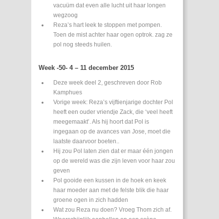
vacuüm dat even alle lucht uit haar longen
wegzoog
Reza’s hart leek te stoppen met pompen.
Toen de mist achter haar ogen optrok. zag ze
pol nog steeds huilen.
Week -50- 4 – 11 december 2015
Deze week deel 2, geschreven door Rob
Kamphues
Vorige week: Reza’s vijftienjarige dochter Pol
heeft een ouder vriendje Zack, die ‘veel heeft
meegemaakt’. Als hij hoort dat Pol is
ingegaan op de avances van Jose, moet die
laatste daarvoor boeten..
Hij zou Pol laten zien dat er maar één jongen
op de wereld was die zijn leven voor haar zou
geven
Pol gooide een kussen in de hoek en keek
haar moeder aan met de felste blik die haar
groene ogen in zich hadden
Wat zou Reza nu doen? Vroeg Thom zich af.