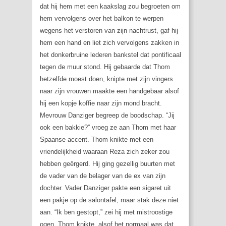
dat hij hem met een kaakslag zou begroeten om
hem vervolgens over het balkon te werpen
wegens het verstoren van zijn nachtrust, gaf hij
hem een hand en liet zich vervolgens zakken in
het donkerbruine lederen bankstel dat pontificaal
tegen de muur stond. Hij gebaarde dat Thom
hetzelfde moest doen, knipte met zijn vingers
naar zijn vrouwen maakte een handgebaar alsof
hij een kopje koffie naar zijn mond bracht.
Mevrouw Danziger begreep de boodschap. “Jij
ook een bakkie?” vroeg ze aan Thom met haar
Spaanse accent. Thom knikte met een
vriendelijkheid waaraan Reza zich zeker zou
hebben geërgerd. Hij ging gezellig buurten met
de vader van de belager van de ex van zijn
dochter. Vader Danziger pakte een sigaret uit
een pakje op de salontafel, maar stak deze niet
aan. “Ik ben gestopt,” zei hij met mistroostige
ogen. Thom knikte, alsof het normaal was dat