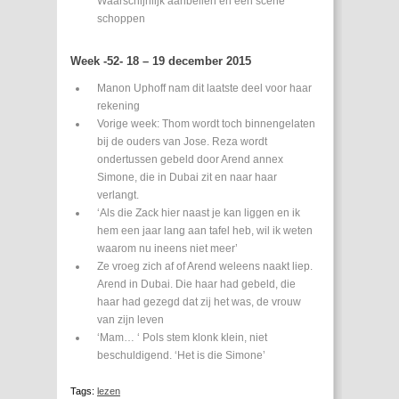
Waarschijnlijk aanbellen en een scène
schoppen
Week -52- 18 – 19 december 2015
Manon Uphoff nam dit laatste deel voor haar
rekening
Vorige week: Thom wordt toch binnengelaten
bij de ouders van Jose. Reza wordt
ondertussen gebeld door Arend annex
Simone, die in Dubai zit en naar haar
verlangt.
‘Als die Zack hier naast je kan liggen en ik
hem een jaar lang aan tafel heb, wil ik weten
waarom nu ineens niet meer’
Ze vroeg zich af of Arend weleens naakt liep.
Arend in Dubai. Die haar had gebeld, die
haar had gezegd dat zij het was, de vrouw
van zijn leven
‘Mam… ‘ Pols stem klonk klein, niet
beschuldigend. ‘Het is die Simone’
Tags:
lezen