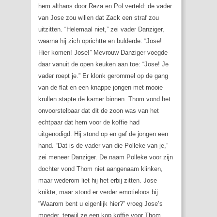
hem althans door Reza en Pol verteld: de vader
van Jose zou willen dat Zack een straf zou
uitzitten. “Helemaal niet,” zei vader Danziger,
waarna hij zich oprichtte en bulderde: “Jose!
Hier komen! Jose!” Mevrouw Danziger voegde
daar vanuit de open keuken aan toe: “Jose! Je
vader roept je.” Er klonk gerommel op de gang
van de flat en een knappe jongen met mooie
krullen stapte de kamer binnen. Thom vond het
onvoorstelbaar dat dit de zoon was van het
echtpaar dat hem voor de koffie had
uitgenodigd. Hij stond op en gaf de jongen een
hand. “Dat is de vader van die Polleke van je,”
zei meneer Danziger. De naam Polleke voor zijn
dochter vond Thom niet aangenaam klinken,
maar wederom liet hij het erbij zitten. Jose
knikte, maar stond er verder emotieloos bij.
“Waarom bent u eigenlijk hier?” vroeg Jose’s
moeder, terwijl ze een kop koffie voor Thom