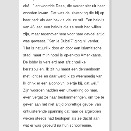
oké…” antwoordde Reza, die verder niet uit haar
woorden kwam. Dat was de uitwerking die hij op
haar had: als een bakvis viel ze stil. Een bakvis
van 46 jaar, een bakvis die ze nooit had willen
zijn, maar tegenover hem voor haar gevoel altijd
was geweest. “Ken je Dubai?” ging hij verder.
“Het is natuurlijk door en door een islamitische
stad, maar mijn hotel is op-en-top Amerikaans.
De lobby is versierd met afzichtelijke
kerstspullen. Ik zit nu naast een dennenboom
met lichtjes en daar werd ik zo weemoedig van.
Ik drink er een alcoholvrij biertje bij, dat wel.”
Zijn woorden hadden een uitwerking op haar,
even vergat ze haar beslommeringen, om toe te
geven aan het niet altijd onprettige gevoel van
ontluisterende spanning dat haar de afgelopen
weken steeds had beslopen als ze dacht aan
wat er was gebeurd na hun schoolreünie.