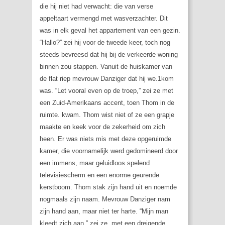
die hij niet had verwacht: die van verse
appeltaart vermengd met wasverzachter. Dit
was in elk geval het appartement van een gezin.
“Hallo?” zei hij voor de tweede keer, toch nog
steeds bevreesd dat hij bij de verkeerde woning
binnen zou stappen. Vanuit de huiskamer van
de flat riep mevrouw Danziger dat hij we.1kom
was. “Let vooral even op de troep,” zei ze met
een Zuid-Amerikaans accent, toen Thom in de
ruimte. kwam. Thom wist niet of ze een grapje
maakte en keek voor de zekerheid om zich
heen. Er was niets mis met deze opgeruimde
kamer, die voornamelijk werd gedomineerd door
een immens, maar geluidloos spelend
televisiescherm en een enorme geurende
kerstboom. Thom stak zijn hand uit en noemde
nogmaals zijn naam. Mevrouw Danziger nam
zijn hand aan, maar niet ter harte. “Mijn man
kleedt zich aan,” zei ze, met een dreigende