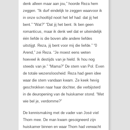
denk alleen maar aan jou,” hoorde Reza hem
zeggen. “Ik durf eindelijk te zeggen waarvoor ik
in onze schooltijd nooit het lef had: dat jij het
bent.” “Wat?” “Dat jij het bent. Ik ben geen
romanticus, maar ik denk wel dat er uiteindelijk
één liefde is die boven alle andere liefdes
uitstijgt. Reza, jij bent voor mij die liefde.” “0
Arend,” zei Reza. “Je moest eens weten
hoeveel ik destijds van je hield. Ik hou nog
steeds van je.” “Mama?” De stem van Pol. Even
de totale wezensloosheid: Reza had geen idee
waar die stem vandaan kwam. Ze keek hevig
geschrokken naar haar dochter, die verbijsterd
in de deuropening van de huiskamer stond. “Met
wie bel je, verdomme?”
De kennismaking met de vader van José viel
Thom mee. De man kwam gesoigneerd zijn
huiskamer binnen en waar Thom had verwacht