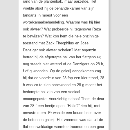
rand van de plantenbak, maar aarzelde. Het
voelde alsof hij de behandelkamer van zijn
tandarts in moest voor een
wortelkanaalbehandeling. Waarom was hij hier
ook alweer? Wat probeerde hij tegenover Reza
te bewijzen? Wat kon hem die hele onzinnige
toestand met Zack Theophilus en Jose
Danziger ook alweer schelen? Met tegenzin
betrad hij de afgetrapte hal van het flatgebouw,
nog steeds niet wetend of de Danzigers op 28 h,
f of g woonden. Op de galerij aangekomen zag
hij dat de voordeur van 28 fop een kier stond, 28
h was zo te zien onbewoond en 28 g moest het
bedompte hol zijn van een sociaal
onaangepaste. Voorzichtig schoof Thom de deur
van 28 f een beetje open. “Hallo?” riep hij, met
onvaste stem. Er waaide een koude bries over
de betonnen galerij. Het vreemde was dat uit de
flat een weldadige warmte stroomde en een geur