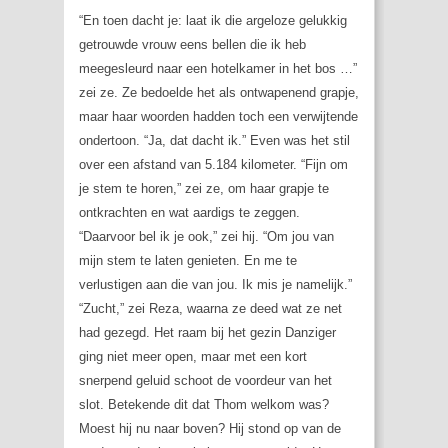
“En toen dacht je: laat ik die argeloze gelukkig
getrouwde vrouw eens bellen die ik heb
meegesleurd naar een hotelkamer in het bos …”
zei ze. Ze bedoelde het als ontwapenend grapje,
maar haar woorden hadden toch een verwijtende
ondertoon. “Ja, dat dacht ik.” Even was het stil
over een afstand van 5.184 kilometer. “Fijn om
je stem te horen,” zei ze, om haar grapje te
ontkrachten en wat aardigs te zeggen.
“Daarvoor bel ik je ook,” zei hij. “Om jou van
mijn stem te laten genieten. En me te
verlustigen aan die van jou. Ik mis je namelijk.”
“Zucht,” zei Reza, waarna ze deed wat ze net
had gezegd. Het raam bij het gezin Danziger
ging niet meer open, maar met een kort
snerpend geluid schoot de voordeur van het
slot. Betekende dit dat Thom welkom was?
Moest hij nu naar boven? Hij stond op van de