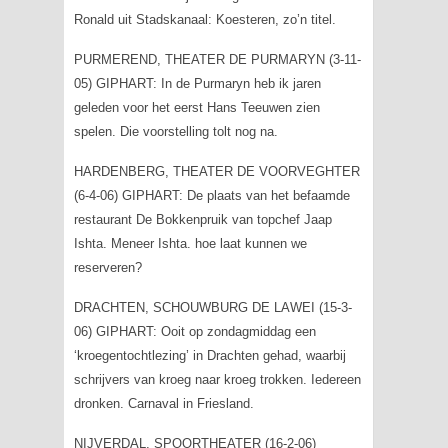
Ronald uit Stadskanaal: Koesteren, zo’n titel.
PURMEREND, THEATER DE PURMARYN (3-11-
05) GIPHART: In de Purmaryn heb ik jaren
geleden voor het eerst Hans Teeuwen zien
spelen. Die voorstelling tolt nog na.
HARDENBERG, THEATER DE VOORVEGHTER
(6-4-06) GIPHART: De plaats van het befaamde
restaurant De Bokkenpruik van topchef Jaap
Ishta. Meneer Ishta. hoe laat kunnen we
reserveren?
DRACHTEN, SCHOUWBURG DE LAWEI (15-3-
06) GIPHART: Ooit op zondagmiddag een
‘kroegentochtlezing’ in Drachten gehad, waarbij
schrijvers van kroeg naar kroeg trokken. Iedereen
dronken. Carnaval in Friesland.
NIJVERDAL, SPOORTHEATER (16-2-06)