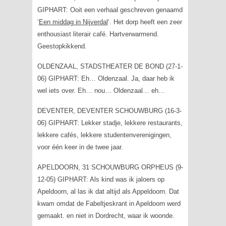
GIPHART: Ooit een verhaal geschreven genaamd
‘
Een middag in Nijverdal
‘. Het dorp heeft een zeer
enthousiast literair café. Hartverwarmend.
Geestopkikkend.
OLDENZAAL, STADSTHEATER DE BOND (27-1-
06) GIPHART: Eh… Oldenzaal. Ja, daar heb ik
wel iets over. Eh… nou… Oldenzaal… eh…
DEVENTER, DEVENTER SCHOUWBURG (16-3-
06) GIPHART: Lekker stadje, lekkere restaurants,
lekkere cafés, lekkere studentenverenigingen,
voor één keer in de twee jaar.
APELDOORN, 31 SCHOUWBURG ORPHEUS (9-
12-05) GIPHART: Als kind was ik jaloers op
Apeldoorn, al las ik dat altijd als Appeldoorn. Dat
kwam omdat de Fabeltjeskrant in Apeldoorn werd
gemaakt. en niet in Dordrecht, waar ik woonde.