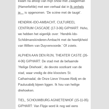
kwam na afloop van mijn show met Zwagerman
(Hamerliefde) met een verhaal dat in
Ik omhels
je…
is opgenomen. ‘De scène met de taugé’.
HENDRIK-IDO-AMBACHT, CULTUREEL
CENTRUM CASCADE (17-3-06) GIPHART: Hoho,
we hebben het eigenlijk over: ‘Hendrik-Ido-
Schildmanskinderen-Ambacht met de heerlijkheid
van Willem van Duyvenvoorde.’ Of zoiets.
ALPHEN AAN DEN RIJN, THEATER CASTE (26-
4-06) GIPHART: De stad met de befaamde
‘Heilige Driehoek’, de devote oostkant van de
stad, waar vredig de drie kloosters St.
Catharinadal, de Onze Lieve Vrouwe Abdij en de
Paulusabdij bijeen liggen. Ik hou van heilige
driehoeken.
TIEL, SCHOUWBURG AGNIETENHOF (15-11-05)
GIPHART: Van Flipje word ik nog wel eens