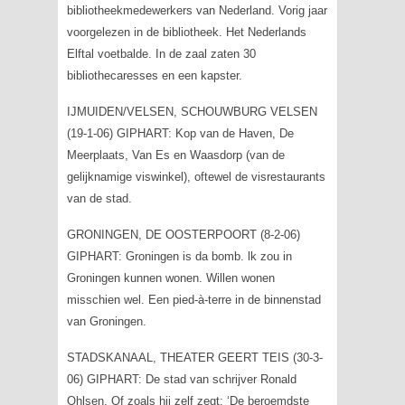
bibliotheekmedewerkers van Nederland. Vorig jaar
voorgelezen in de bibliotheek. Het Nederlands
Elftal voetbalde. In de zaal zaten 30
bibliothecaresses en een kapster.
IJMUIDEN/VELSEN, SCHOUWBURG VELSEN
(19-1-06) GIPHART: Kop van de Haven, De
Meerplaats, Van Es en Waasdorp (van de
gelijknamige viswinkel), oftewel de visrestaurants
van de stad.
GRONINGEN, DE OOSTERPOORT (8-2-06)
GIPHART: Groningen is da bomb. lk zou in
Groningen kunnen wonen. Willen wonen
misschien wel. Een pied-à-terre in de binnenstad
van Groningen.
STADSKANAAL, THEATER GEERT TEIS (30-3-
06) GIPHART: De stad van schrijver Ronald
Ohlsen. Of zoals hij zelf zegt: ‘De beroemdste