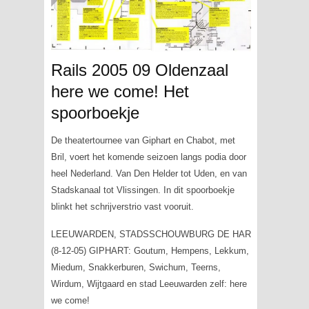
Rails 2005 09 Oldenzaal
here we come! Het
spoorboekje
De theatertournee van Giphart en Chabot, met
Bril, voert het komende seizoen langs podia door
heel Nederland. Van Den Helder tot Uden, en van
Stadskanaal tot Vlissingen. In dit spoorboekje
blinkt het schrijverstrio vast vooruit.
LEEUWARDEN, STADSSCHOUWBURG DE HAR
(8-12-05) GIPHART: Goutum, Hempens, Lekkum,
Miedum, Snakkerburen, Swichum, Teerns,
Wirdum, Wijtgaard en stad Leeuwarden zelf:
here
we come
!