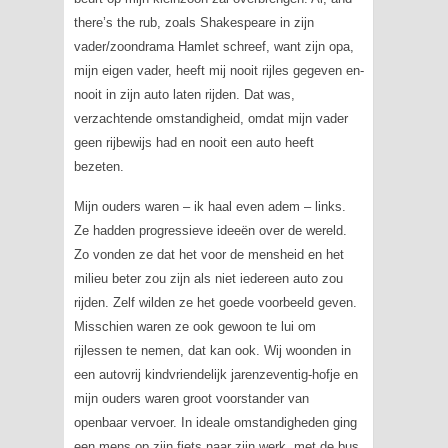
there’s the rub
, zoals Shakespeare in zijn
vader/zoondrama Hamlet schreef, want zijn opa,
mijn eigen vader, heeft mij nooit rijles gegeven en-
nooit in zijn auto laten rijden. Dat was,
verzachtende omstandigheid, omdat mijn vader
geen rijbewijs had en nooit een auto heeft
bezeten.
Mijn ouders waren – ik haal even adem – links.
Ze hadden progressieve ideeën over de wereld.
Zo vonden ze dat het voor de mensheid en het
milieu beter zou zijn als niet iedereen auto zou
rijden. Zelf wilden ze het goede voorbeeld geven.
Misschien waren ze ook gewoon te lui om
rijlessen te nemen, dat kan ook. Wij woonden in
een autovrij kindvriendelijk jarenzeventig-hofje en
mijn ouders waren groot voorstander van
openbaar vervoer. In ideale omstandigheden ging
een mens op zijn fiets naar zijn werk, met de bus