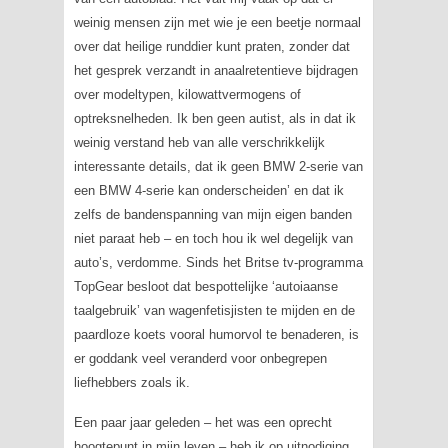
weinig mensen zijn met wie je een beetje normaal
over dat heilige runddier kunt praten, zonder dat
het gesprek verzandt in anaalretentieve bijdragen
over modeltypen, kilowattvermogens of
optreksnelheden. Ik ben geen autist, als in dat ik
weinig verstand heb van alle verschrikkelijk
interessante details, dat ik geen BMW 2-serie van
een BMW 4-serie kan onderscheiden’ en dat ik
zelfs de bandenspanning van mijn eigen banden
niet paraat heb – en toch hou ik wel degelijk van
auto’s, verdomme. Sinds het Britse tv-programma
TopGear besloot dat bespottelijke ‘autoiaanse
taalgebruik’ van wagenfetisjisten te mijden en de
paardloze koets vooral humorvol te benaderen, is
er goddank veel veranderd voor onbegrepen
liefhebbers zoals ik.
Een paar jaar geleden – het was een oprecht
hoogtepunt in mijn leven – heb ik op uitnodiging