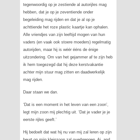
tegenwoordig op je zestiende al autorijles mag
hebben, dat je op je zeventiende onder
begeleiding mag rijden en dat je al op je
achttiende het roze plastic kaartje kan ophalen.
Alle vriendjes van zijn leeftijd mogen van hun
vaders (en vaak ook stoere moeders) regelmatig
autorijden, maar hij is wéér ééns de énige
uitzondering. Om van het gejammer af te zijn heb
ik hem toegezegd dat hij deze kerstvakantie
achter mijn stuur mag zitten en daadwerkelijk
mag rijden.
Daar staan we dan.
‘Dat is een moment in het leven van een zoon’,
legt mijn zoon mij plechtig uit. ‘Dat je vader je je
eerste rijles geeft.’
Hij bedoelt dat wat hij nu van mij zal leren op zijn
beurt op mijn kleinzoon zal overbrengen. Ai,
and