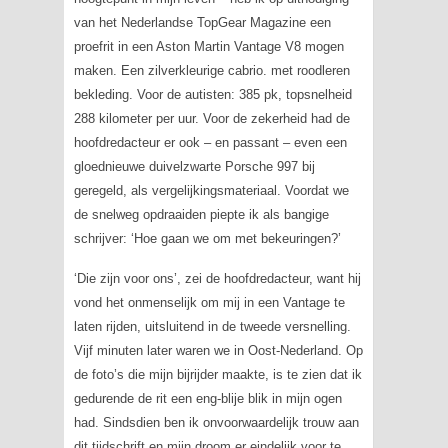
van het Nederlandse TopGear Magazine een
proefrit in een Aston Martin Vantage V8 mogen
maken. Een zilverkleurige cabrio. met roodleren
bekleding. Voor de autisten: 385 pk, topsnelheid
288 kilometer per uur. Voor de zekerheid had de
hoofdredacteur er ook – en passant – even een
gloednieuwe duivelzwarte Porsche 997 bij
geregeld, als vergelijkingsmateriaal. Voordat we
de snelweg opdraaiden piepte ik als bangige
schrijver: ‘Hoe gaan we om met bekeuringen?’
‘Die zijn voor ons’, zei de hoofdredacteur, want hij
vond het onmenselijk om mij in een Vantage te
laten rijden, uitsluitend in de tweede versnelling.
Vijf minuten later waren we in Oost-Nederland. Op
de foto’s die mijn bijrijder maakte, is te zien dat ik
gedurende de rit een eng-blije blik in mijn ogen
had. Sindsdien ben ik onvoorwaardelijk trouw aan
dit tijdschrift en mijn droom er eindelijk voor te