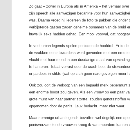
Zo gaat – zowel in Europa als in Amerika – het verhaal over
zijn speech alle aanwezigen bedankte voor hun aanwezigheid
was. Daarna vroeg hij iedereen de foto te pakken die onder d
verbijsterde gasten zagen geheime opnames van de bruid en
huwelijk seks hadden gehad. Een mooi voorval, dat hoogstwa
In veel
urban legends
spelen penissen de hoofdrol. Er is de
de wrakken een stewardess werd gevonden met een erectie in
vlucht met haar mond in een dusdanige staat van opwinding 
te hanteren. Totaal verrast door de crash beet de stewardes
er pardoes in stikte (wat op zich geen nare gevolgen meer ha
Ook zou ooit de verkoop van een bepaald merk pepermunt zi
een enorme boost zou geven. Als een vrouw op een paar van
grote munt van haar partner stortte, zouden genotsstoffen 
opgenomen door de penis. Leuk bedacht. maar niet waar.
Maar sommige
urban legends
bevatten wel degelijk een spo
penisverzamelende vrouwen kreeg ik van meerdere kanten de