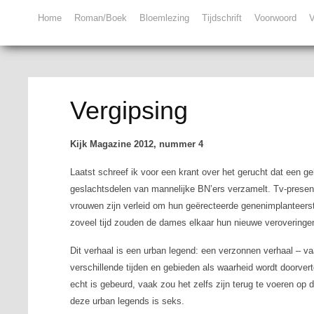
Home
Roman/Boek
Bloemlezing
Tijdschrift
Voorwoord
V
Vergipsing
Kijk Magazine 2012, nummer 4
Laatst schreef ik voor een krant over het gerucht dat een 
geslachtsdelen van mannelijke BN’ers verzamelt. Tv-presen
vrouwen zijn verleid om hun geërecteerde genenimplanteersti
zoveel tijd zouden de dames elkaar hun nieuwe veroveringe
Dit verhaal is een
urban legend
: een verzonnen verhaal – va
verschillende tijden en gebieden als waarheid wordt doorverte
echt is gebeurd, vaak zou het zelfs zijn terug te voeren op
deze
urban legends
is seks.