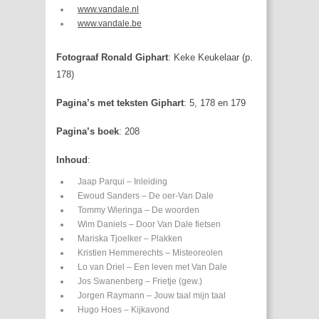
www.vandale.nl
www.vandale.be
Fotograaf Ronald Giphart
: Keke Keukelaar (p.
178)
Pagina’s met teksten Giphart
: 5, 178 en 179
Pagina’s boek
: 208
Inhoud
:
Jaap Parqui – Inleiding
Ewoud Sanders – De oer-Van Dale
Tommy Wieringa – De woorden
Wim Daniels – Door Van Dale fietsen
Mariska Tjoelker – Plakken
Kristien Hemmerechts – Misteoreolen
Lo van Driel – Een leven met Van Dale
Jos Swanenberg – Frietje (gew.)
Jorgen Raymann – Jouw taal mijn taal
Hugo Hoes – Kijkavond