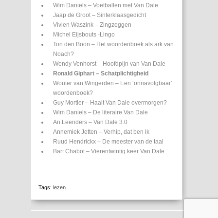
Wim Daniels – Voetballen met Van Dale
Jaap de Groot – Sinterklaasgedicht
Vivien Waszink – Zingzeggen
Michel Eijsbouts -Lingo
Ton den Boon – Het woordenboek als ark van
Noach?
Wendy Venhorst – Hoofdpijn van Van Dale
Ronald Giphart – Schatplichtigheid
Wouter van Wingerden – Een ‘onnavolgbaar’
woordenboek?
Guy Mortier – Haalt Van Dale overmorgen?
Wim Daniels – De literaire Van Dale
An Leenders – Van Dale 3.0
Annemiek Jetten – Verhip, dat ben ik
Ruud Hendrickx – De meester van de taal
Bart Chabot – Vierentwintig keer Van Dale
Tags:
lezen