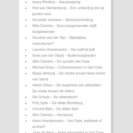
Ivana Plestina – Nieuwsgierig
Piet van Sterkenburg – Een underdog die op
punten won
Nicolette Vosmeer – Boedelscheiding
Wim Daniels – Eens burgemeester, blijft
burgemeester
Nicoline van der Sijs – Bijdetijdse
redacteuren?
Laurens Hoevenaren – Van kaft tot kaft
Kees van der Staaij – Buitenissigheden
Wim Daniels – De sociale Van Dale
Michael Elias – Communiceren in Van Dale
Marja Verburg – De relatie tussen twee heren
van stand
Afshin Ellian – De waarheid van alfabetten:
De vrede tussen de letters
Rik Schutz – Nu alfabetisch!
Frits Spits – De dikke Blomberg
Vincent Bijlo – De dikke Bijlo
Wim Daniels – Honduree
Hans Heestermans – Van Dale, wetboek of
archief?
Jaap de Berg – Niets menselijks is Van Dale