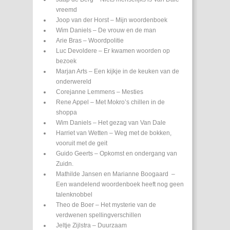
vreemd
Joop van der Horst – Mijn woordenboek
Wim Daniels – De vrouw en de man
Arie Bras – Woordpolitie
Luc Devoldere – Er kwamen woorden op
bezoek
Marjan Arts – Een kijkje in de keuken van de
onderwereld
Corejanne Lemmens – Mesties
Rene Appel – Met Mokro’s chillen in de
shoppa
Wim Daniels – Het gezag van Van Dale
Harriet van Wetten – Weg met de bokken,
vooruit met de geit
Guido Geerts – Opkomst en ondergang van
Zuidn.
Mathilde Jansen en Marianne Boogaard –
Een wandelend woordenboek heeft nog geen
talenknobbel
Theo de Boer – Het mysterie van de
verdwenen spellingverschillen
Jeltje Zijlstra – Duurzaam