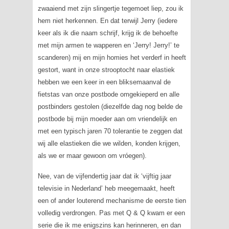
zwaaiend met zijn slingertje tegemoet liep, zou ik
hem niet herkennen. En dat terwijl Jerry (iedere
keer als ik die naam schrijf, krijg ik de behoefte
met mijn armen te wapperen en ‘Jerry! Jerry!’ te
scanderen) mij en mijn
homies
het verderf in heeft
gestort, want in onze strooptocht naar elastiek
hebben we een keer in een bliksemaanval de
fietstas van onze postbode omgekieperd en alle
postbinders gestolen (diezelfde dag nog belde de
postbode bij mijn moeder aan om vriendelijk en
met een typisch jaren 70 tolerantie te zeggen dat
wij alle elastieken die we wilden, konden krijgen,
als we er maar gewoon om vróegen).
Nee, van de vijfendertig jaar dat ik ‘vijftig jaar
televisie in Nederland’ heb meegemaakt, heeft
een of ander louterend mechanisme de eerste tien
volledig verdrongen. Pas met
Q & Q
kwam er een
serie die ik me enigszins kan herinneren, en dan