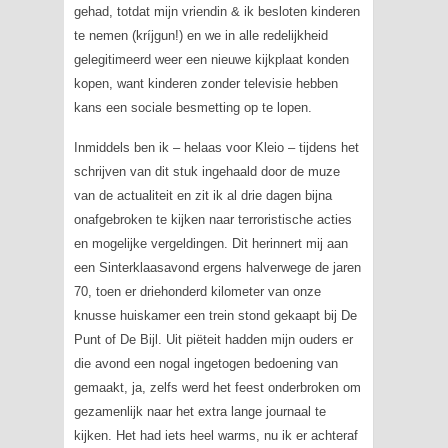
gehad, totdat mijn vriendin & ik besloten kinderen
te nemen (kríjgun!) en we in alle redelijkheid
gelegitimeerd weer een nieuwe kijkplaat konden
kopen, want kinderen zonder televisie hebben
kans een sociale besmetting op te lopen.
Inmiddels ben ik – helaas voor Kleio – tijdens het
schrijven van dit stuk ingehaald door de muze
van de actualiteit en zit ik al drie dagen bijna
onafgebroken te kijken naar terroristische acties
en mogelijke vergeldingen. Dit herinnert mij aan
een Sinterklaasavond ergens halverwege de jaren
70, toen er driehonderd kilometer van onze
knusse huiskamer een trein stond gekaapt bij De
Punt of De Bijl. Uit piëteit hadden mijn ouders er
die avond een nogal ingetogen bedoening van
gemaakt, ja, zelfs werd het feest onderbroken om
gezamenlijk naar het extra lange journaal te
kijken. Het had iets heel warms, nu ik er achteraf