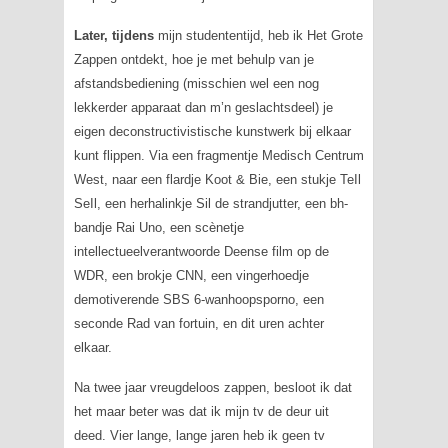
Later, tijdens
mijn studententijd, heb ik Het Grote
Zappen ontdekt, hoe je met behulp van je
afstandsbediening (misschien wel een nog
lekkerder apparaat dan m’n geslachtsdeel) je
eigen deconstructivistische kunstwerk bij elkaar
kunt flippen. Via een fragmentje
Medisch Centrum
West
, naar een flardje
Koot & Bie
, een stukje TeIl
SeIl, een herhalinkje
Sil de strandjutter
, een bh-
bandje Rai Uno, een scènetje
intellectueelverantwoorde Deense film op de
WDR, een brokje CNN, een vingerhoedje
demotiverende SBS 6-wanhoopsporno, een
seconde
Rad van fortuin
, en dit uren achter
elkaar.
Na twee jaar vreugdeloos zappen, besloot ik dat
het maar beter was dat ik mijn tv de deur uit
deed. Vier lange, lange jaren heb ik geen tv