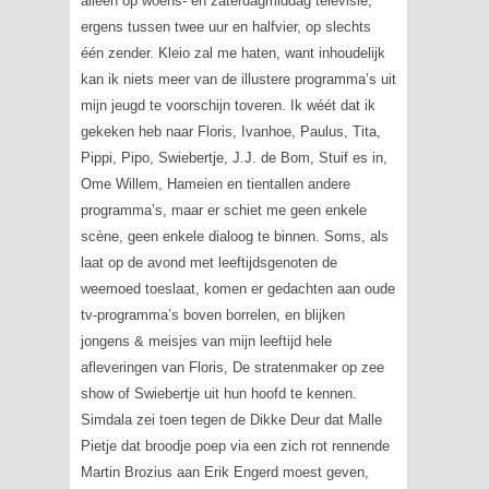
alleen op woens- en zaterdagmiddag televisie,
ergens tussen twee uur en halfvier, op slechts
één zender. Kleio zal me haten, want inhoudelijk
kan ik niets meer van de illustere programma’s uit
mijn jeugd te voorschijn toveren. Ik wéét dat ik
gekeken heb naar
Floris
,
Ivanhoe
, Paulus, Tita,
Pippi, Pipo,
Swiebertje
, J.J. de Bom,
Stuif es in
,
Ome Willem,
Hameien
en tientallen andere
programma’s, maar er schiet me geen enkele
scène, geen enkele dialoog te binnen. Soms, als
laat op de avond met leeftijdsgenoten de
weemoed toeslaat, komen er gedachten aan oude
tv-programma’s boven borrelen, en blijken
jongens & meisjes van mijn leeftijd hele
afleveringen van
Floris
,
De stratenmaker op zee
show
of
Swiebertje
uit hun hoofd te kennen.
Simdala zei toen tegen de Dikke Deur dat
Malle
Pietje
dat broodje poep via een zich rot rennende
Martin Brozius aan Erik Engerd moest geven,