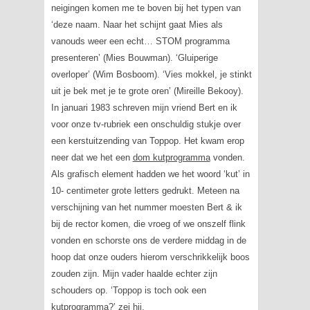
neigingen komen me te boven bij het typen van
‘deze naam. Naar het schijnt gaat Mies als
vanouds weer een echt… STOM programma
presenteren’ (Mies Bouwman). ‘Gluiperige
overloper’ (Wim Bosboom). ‘Vies mokkel, je stinkt
uit je bek met je te grote oren’ (Mireille Bekooy).
In januari 1983 schreven mijn vriend Bert en ik
voor onze tv-rubriek een onschuldig stukje over
een kerstuitzending van
Toppop
. Het kwam erop
neer dat we het een
dom kutprogramma
vonden.
Als grafisch element hadden we het woord ‘kut’ in
10- centimeter grote letters gedrukt. Meteen na
verschijning van het nummer moesten Bert & ik
bij de rector komen, die vroeg of we onszelf flink
vonden en schorste ons de verdere middag in de
hoop dat onze ouders hierom verschrikkelijk boos
zouden zijn. Mijn vader haalde echter zijn
schouders op.
‘Toppop
is toch ook een
kutprogramma?’ zei hij.