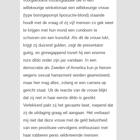
voorgekookte instantgladbek die in een
willekeurige winkelstraat een willekeurige vrouw
(type borstgepompt liposuctie-blond) staande
houdt met de vraag of zij vijf mensen zo gek weet
te krijgen met hun mond een condoom te
schuiven om een kunstlul. Als dit de vrouw lukt,
krijgt zij duizend gulden, zegt de presentator
guitig, en ginnegappend tovert hij een enorme
roze dildo onder zijn jas vandaan. In een
democratie als Zweden of Amerika kun je hierom
wegens
sexual harrasment
worden gearresteerd,
maar hier mag alles, zolang er een camera op
gericht staat. Uit de reactie van de vrouw blijkt
dat zij niet in haar eerste dildo is gestikt.
Verlekkerd pakt zij het gevaarte beet, roepend dat
zij de uitdaging graag wil aangaan. Het verbaast
mij niet dat deze vrouw met de geld belustheid
van een prostituee vervolgens enthousiast met
haar rubberen penis wildvreemde mensen