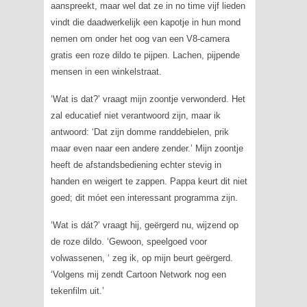
aanspreekt, maar wel dat ze in
no time
vijf lieden
vindt die daadwerkelijk een kapotje in hun mond
nemen om onder het oog van een V8-camera
gratis een roze dildo te pijpen. Lachen, pijpende
mensen in een winkelstraat.
‘Wat is dat?’ vraagt mijn zoontje verwonderd. Het
zal educatief niet verantwoord zijn, maar ik
antwoord: ‘Dat zijn domme randdebielen, prik
maar even naar een andere zender.’ Mijn zoontje
heeft de afstandsbediening echter stevig in
handen en weigert te zappen. Pappa keurt dit niet
goed; dit móet een interessant programma zijn.
‘Wat is dát?’ vraagt hij, geërgerd nu, wijzend op
de roze dildo. ‘Gewoon, speelgoed voor
volwassenen, ‘ zeg ik, op mijn beurt geërgerd.
‘Volgens mij zendt Cartoon Network nog een
tekenfilm uit.’