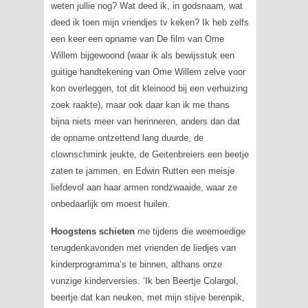
weten jullie nog? Wat deed ik, in godsnaam, wat
deed ik toen mijn vriendjes tv keken? Ik heb zelfs
een keer een opname van
De film van Ome
Willem
bijgewoond (waar ik als bewijsstuk een
guitige handtekening van Ome Willem zelve voor
kon overleggen, tot dit kleinood bij een verhuizing
zoek raakte), maar ook daar kan ik me thans
bijna niets meer van herinneren, anders dan dat
de opname ontzettend lang duurde, de
clownschmink jeukte, de Geitenbreiers een beetje
zaten te jammen, en Edwin Rutten een meisje
liefdevol aan haar armen rondzwaaide, waar ze
onbedaarlijk om moest huilen.
Hoogstens schieten
me tijdens die weemoedige
terugdenkavonden met vrienden de liedjes van
kinderprogramma’s te binnen, althans onze
vunzige kinderversies. ‘Ik ben Beertje Colargol,
beertje dat kan neuken, met mijn stijve berenpik,