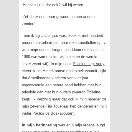
‘Hebben jullie dat ook?’ wil hij weten.
‘Zet de tv nou maar gewoon op een andere
zender.’
Toen ik bijna vier jaar was, keek ik met honderd
procent zekerheid niet naar roze kunstlullen op tv,
want mijn ouders kregen pas kleurentelevisie in
1980 (we waren links, wij bekeken de wereld
liever zwart-wit). In mijn boek
Phileine zegt sorry
citeer ik het Amerikaanse onderzoek waaruit blijkt
dat Amerikaanse kinderen van vier jaar
tegenwoordig een betere band hebben met hun
televisie dan met hun ouders (waarop Phileine
zegt: ‘Ik verzwijg maar dat ook ik mijn moeder tot
mijn zevende Tita Tovenaar heb genoemd en mijn
vader Paulus de Boskabouter’).
In mijn herinnering
was er in mijn vroege jeugd