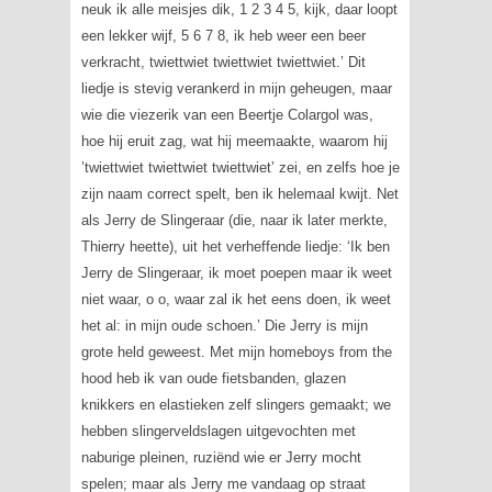
neuk ik alle meisjes dik, 1 2 3 4 5, kijk, daar loopt
een lekker wijf, 5 6 7 8, ik heb weer een beer
verkracht, twiettwiet twiettwiet twiettwiet.’ Dit
liedje is stevig verankerd in mijn geheugen, maar
wie die viezerik van een Beertje Colargol was,
hoe hij eruit zag, wat hij meemaakte, waarom hij
’twiettwiet twiettwiet twiettwiet’
zei, en zelfs hoe je
zijn naam correct spelt, ben ik helemaal kwijt. Net
als Jerry de Slingeraar (die, naar ik later merkte,
Thierry heette), uit het verheffende liedje:
‘Ik ben
Jerry de Slingeraar, ik moet poepen maar ik weet
niet waar, o o, waar zal ik het eens doen, ik weet
het al: in mijn oude schoen
.’ Die Jerry is mijn
grote held geweest. Met mijn
homeboys from the
hood
heb ik van oude fietsbanden, glazen
knikkers en elastieken zelf slingers gemaakt; we
hebben slingerveldslagen uitgevochten met
naburige pleinen, ruziënd wie er Jerry mocht
spelen; maar als Jerry me vandaag op straat