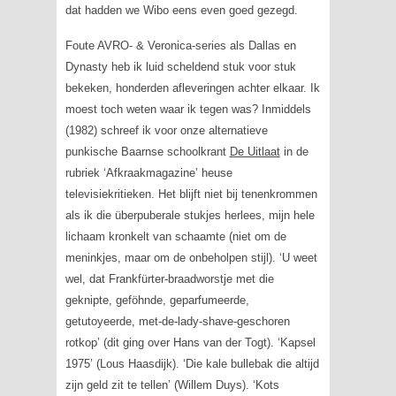
dat hadden we Wibo eens even goed gezegd.
Foute AVRO- & Veronica-series als
Dallas
en
Dynasty
heb ik luid scheldend stuk voor stuk
bekeken, honderden afleveringen achter elkaar. Ik
moest toch weten waar ik tegen was? Inmiddels
(1982) schreef ik voor onze alternatieve
punkische Baarnse schoolkrant
De Uitlaat
in de
rubriek ‘Afkraakmagazine’ heuse
televisiekritieken. Het blijft niet bij tenenkrommen
als ik die überpuberale stukjes herlees, mijn hele
lichaam kronkelt van schaamte (niet om de
meninkjes, maar om de onbeholpen stijl). ‘U weet
wel, dat Frankfürter-braadworstje met die
geknipte, geföhnde, geparfumeerde,
getutoyeerde, met-de-lady-shave-geschoren
rotkop’ (dit ging over Hans van der Togt). ‘Kapsel
1975’ (Lous Haasdijk). ‘Die kale bullebak die altijd
zijn geld zit te tellen’ (Willem Duys). ‘Kots