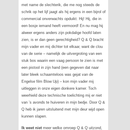
met name de slechterik, die me nog steeds de
schrik op het lijf jaagt als hij ergens in een bijrol of
commercial onverwachts opduikt. Hij! Hij, die in
een bosje iemand heeft vermoord! En nu mag hij
alweer ergens anders zijn pokdalige hoofd laten
zien, is er dan geen gerechtigheid?
Q & Q
bracht
mijn vader en mij dichter tot elkaar, want de clou
van de serie – namelijk de uitvergroting van een
stuk bos waarin een vaag persoon te zien is met
een pistool in zijn hand (een gegeven dat naar
later bleek schaamteloos was gejat van de
Engelse film
Blow Up
) – kon mijn vader mij
uitleggen in onze eigen donkere kamer. Toch
weerhield deze technische toelichting mij er niet
van ’s avonds te huiveren in mijn bedje. Door
Q &
Q
heb ik jaren uitsluitend met mijn deur wijd open
kunnen slapen.
Ik weet niet
meer welke omroep
Q & Q
uitzond,