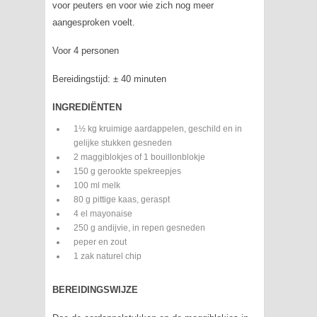
voor peuters en voor wie zich nog meer
aangesproken voelt.
Voor 4 personen
Bereidingstijd: ± 40 minuten
INGREDIËNTEN
1½ kg kruimige aardappelen, geschild en in
gelijke stukken gesneden
2 maggiblokjes of 1 bouillonblokje
150 g gerookte spekreepjes
100 ml melk
80 g pittige kaas, geraspt
4 el mayonaise
250 g andijvie, in repen gesneden
peper en zout
1 zak naturel chip
BEREIDINGSWIJZE