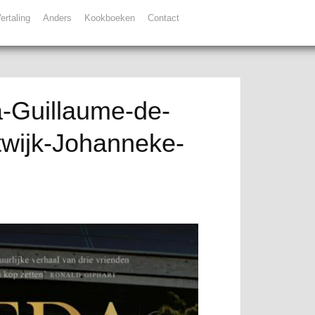
ertaling
Anders
Kookboeken
Contact
-Guillaume-de-
twijk-Johanneke-