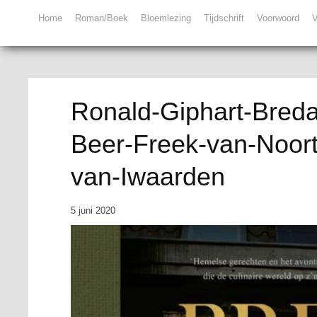
Home
Roman/Boek
Bloemlezing
Tijdschrift
Voorwoord
V
Ronald-Giphart-Breda
Beer-Freek-van-Noor
van-Iwaarden
5 juni 2020