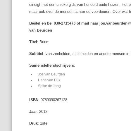
eindigt met een unieke gids van honderd oude huizen. Het b
maar ook over de mensen achter de voordeuren. Over wat hen d
Bestel en bel 030-2715473 of mail naar
jos.vanbeurden@i
van Beurden
Titel
: Buurt
Subtitel
: van zeehelden, stille helden en andere mensen in
Samenstellers/schrijvers
:
Jos van Beurden
Hans van Dijk
Spike de Jong
ISBN
: 9789090267128
Jaar
: 2012
Druk
: 1ste