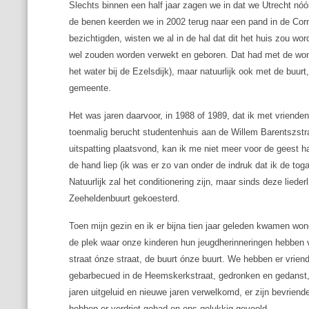
Slechts binnen een half jaar zagen we in dat we Utrecht nó
de benen keerden we in 2002 terug naar een pand in de Cor
bezichtigden, wisten we al in de hal dat dit het huis zou w
wel zouden worden verwekt en geboren. Dat had met de woni
het water bij de Ezelsdijk), maar natuurlijk ook met de buur
gemeente.
Het was jaren daarvoor, in 1988 of 1989, dat ik met vriend
toenmalig berucht studentenhuis aan de Willem Barentszst
uitspatting plaatsvond, kan ik me niet meer voor de geest ha
de hand liep (ik was er zo van onder de indruk dat ik de tog
Natuurlijk zal het conditionering zijn, maar sinds deze liede
Zeeheldenbuurt gekoesterd.
Toen mijn gezin en ik er bijna tien jaar geleden kwamen won
de plek waar onze kinderen hun jeugdherinneringen hebben 
straat ónze straat, de buurt ónze buurt. We hebben er vrie
gebarbecued in de Heemskerkstraat, gedronken en gedanst
jaren uitgeluid en nieuwe jaren verwelkomd, er zijn bevrie
hebben er verdriet gehad en ons gelukkig gevoeld.