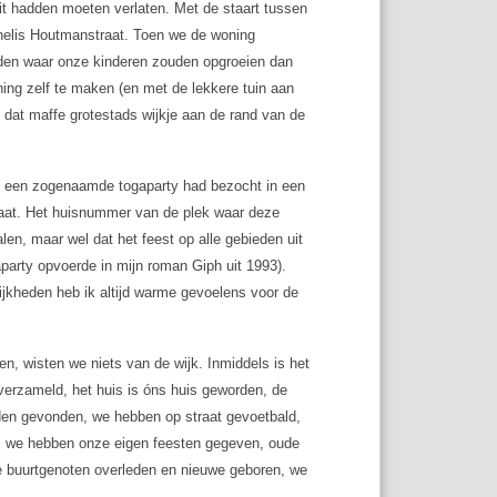
óit hadden moeten verlaten. Met de staart tussen
nelis Houtmanstraat. Toen we de woning
orden waar onze kinderen zouden opgroeien dan
ng zelf te maken (en met de lekkere tuin aan
t, dat maffe grotestads wijkje aan de rand van de
en een zogenaamde togaparty had bezocht in een
raat. Het huisnummer van de plek waar deze
len, maar wel dat het feest op alle gebieden uit
aparty opvoerde in mijn roman Giph uit 1993).
rlijkheden heb ik altijd warme gevoelens voor de
en, wisten we niets van de wijk. Inmiddels is het
verzameld, het huis is óns huis geworden, de
nden gevonden, we hebben op straat gevoetbald,
, we hebben onze eigen feesten gegeven, oude
nde buurtgenoten overleden en nieuwe geboren, we