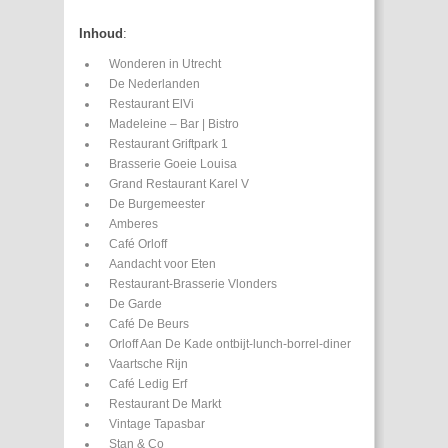
Inhoud
:
Wonderen in Utrecht
De Nederlanden
Restaurant ElVi
Madeleine – Bar | Bistro
Restaurant Griftpark 1
Brasserie Goeie Louisa
Grand Restaurant Karel V
De Burgemeester
Amberes
Café Orloff
Aandacht voor Eten
Restaurant-Brasserie Vlonders
De Garde
Café De Beurs
Orloff Aan De Kade ontbijt-lunch-borrel-diner
Vaartsche Rijn
Café Ledig Erf
Restaurant De Markt
Vintage Tapasbar
Stan & Co