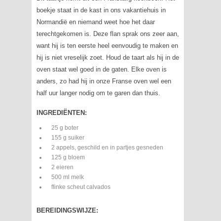
boekje staat in de kast in ons vakantiehuis in
Normandië en niemand weet hoe het daar
terechtgekomen is. Deze flan sprak ons zeer aan,
want hij is ten eerste heel eenvoudig te maken en
hij is niet vreselijk zoet. Houd de taart als hij in de
oven staat wel goed in de gaten. Elke oven is
anders, zo had hij in onze Franse oven wel een
half uur langer nodig om te garen dan thuis.
INGREDIËNTEN:
25 g boter
155 g suiker
2 appels, geschild en in partjes gesneden
125 g bloem
2 eieren
500 ml melk
fIinke scheut calvados
BEREIDINGSWIJZE
: