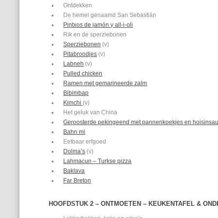
Ontdekken
De hemel genaamd San Sebastián
Pintxos de jamón y all-i-oli
Rik en de sperziebonen
Sperziebonen
(v)
Pitabroodjes
(v)
Labneh
(v)
Pulled chicken
Ramen met gemarineerde zalm
Bibimbap
Kimchi
(v)
Het geluk van China
Geroosterde pekingeend met pannenkoekjes en hoisinsa
Bahn mi
Eetbaar erfgoed
Dolma’s
(v)
Lahmacun – Turkse pizza
Baklava
Far Breton
HOOFDSTUK 2 – ONTMOETEN – KEUKENTAFEL & ON