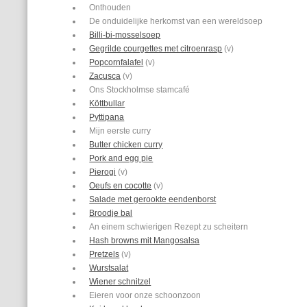
Onthouden
De onduidelijke herkomst van een wereldsoep
Billi-bi-mosselsoep
Gegrilde courgettes met citroenrasp
(v)
Popcornfalafel
(v)
Zacusca
(v)
Ons Stockholmse stamcafé
Köttbullar
Pyttipana
Mijn eerste curry
Butter chicken curry
Pork and egg pie
Pierogi
(v)
Oeufs en cocotte
(v)
Salade met gerookte eendenborst
Broodje bal
An einem schwierigen Rezept zu scheitern
Hash browns mit Mangosalsa
Pretzels
(v)
Wurstsalat
Wiener schnitzel
Eieren voor onze schoonzoon