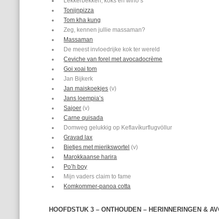
Lekkerbekken, koks en wino’s
Tonijnpizza
Tom kha kung
Zeg, kennen jullie massaman?
Massaman
De meest invloedrijke kok ter wereld
Ceviche van forel met avocadocrème
Goi xoai tom
Jan Bijkerk
Jan maiskoekjes
(v)
Jans loempia’s
Sajoer
(v)
Carne quisada
Domweg gelukkig op Keflavíkurflugvöllur
Gravad lax
Bietjes met mierikswortel
(v)
Marokkaanse harira
Po’h boy
Mijn vaders claim to fame
Komkommer-panoa cotta
HOOFDSTUK 3 – ONTHOUDEN – HERINNERINGEN & A