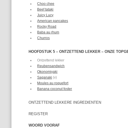
Choo chee
Beef tataki
Juicy Lucy
American pancakes
Rocky Road
Baba au rhum
Churros
HOOFDSTUK 5 – ONTZETTEND LEKKER – ONZE TOP
Ontzettend lekker
Reubensandwich
Okonomiyaki
Saganaki
(v)
Moules au roquefort
Banana coconut foster
ONTZETTEND LEKKERE INGREDIENTEN
REGISTER
WOORD VOORAF