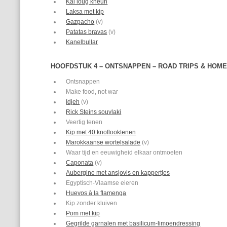
Kai loug kheuh
Laksa met kip
Gazpacho
(v)
Patatas bravas
(v)
Kanelbullar
HOOFDSTUK 4 – ONTSNAPPEN – ROAD TRIPS & HOM
Ontsnappen
Make food, not war
Idjeh
(v)
Rick Steins souvlaki
Veertig tenen
Kip met 40 knoflooktenen
Marokkaanse wortelsalade
(v)
Waar tijd en eeuwigheid elkaar ontmoeten
Caponata
(v)
Aubergine met ansjovis en kappertjes
Egyptisch-Vlaamse eieren
Huevos à la flamenga
Kip zonder kluiven
Pom met kip
Gegrilde garnalen met basilicum-limoendressing