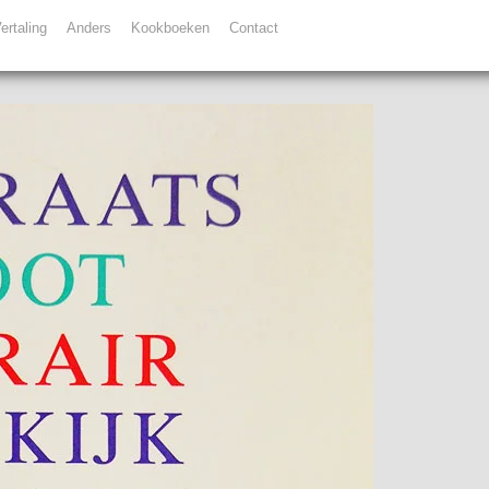
ertaling
Anders
Kookboeken
Contact