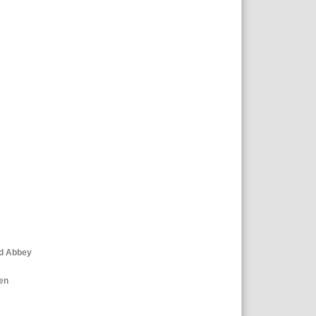
ad Abbey
wen