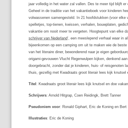
jaar volledig in het water zal vallen. Des te meer tijd blijft e
Geheel in de traditie van het vakantieboek voor kinderen hee
volwassenen samengesteld. In 21 hoofdstukken (voor elke v
spelletjes, top-tienen, kwissen, verhalen, bouwplaten, gedi
vakantie om nooit meer te vergeten. Hoogtepunt van elke dag 
schrijver van Nederland
‘, een meeslepend verhaal waar in a
bijeenkomen op een camping om uit te maken wie de beste is
van het literaire diner, bewonderend naar je eigen geborduur
origami-gevouwen Vlucht Regenwulpen kijken, denkend aan al
doorgebracht, zonder dat je kinderen, huis- of reisgenoten la
thuis, gezellig met
Kwadraats groot literair lees kijk knutse
Titel
: Kwadraats groot literair lees kijk knutsel en doe vaka
Schrijvers
: Arnold Hitgrap, Coen Reidingk, Brett Tanner
Pseudoniem voor
: Ronald Giphart, Eric de Koning en Bert 
Illustraties
: Eric de Koning