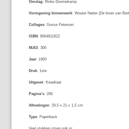
Omslag
: Rinke Doornekamp
Vormgeving binnenwerk
: Wouter Natter (De broer van Bert
Collages
: Gosse Petersen
ISBN
: 9064811822
NUGI
: 300
Jaar
: 1993
Druk
: 1ste
Uitgever
: Kwadraat
Pagina’s
: 206
Afmetingen
: 29,5 x 21 x 1,5 cm
Type
: Paperback
Veel stukken staan ook in: