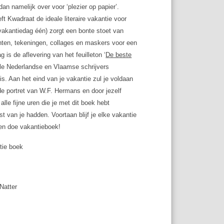
r dan namelijk over voor ‘plezier op papier’.
ft Kwadraat de ideale literaire vakantie voor
akantiedag één) zorgt een bonte stoet van
chten, tekeningen, collages en maskers voor een
is de aflevering van het feuilleton ‘
De beste
lle Nederlandse en Vlaamse schrijvers
. Aan het eind van je vakantie zul je voldaan
de portret van W.F. Hermans en door jezelf
le fijne uren die je met dit boek hebt
st van je hadden. Voortaan blijf je elke vakantie
l en doe vakantieboek
!
ntie boek
Natter