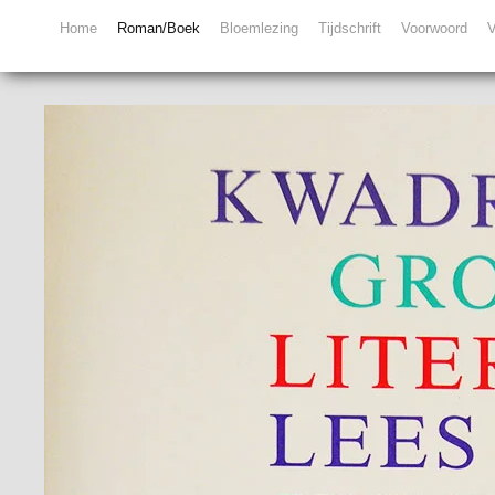
Home
Roman/Boek
Bloemlezing
Tijdschrift
Voorwoord
V