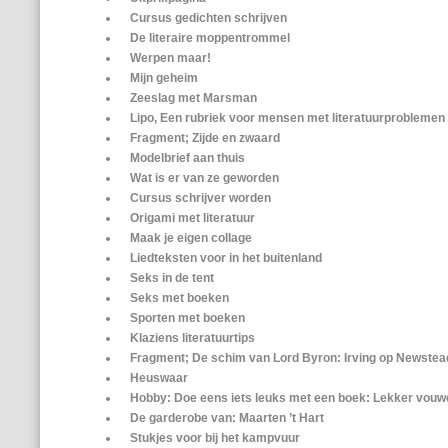
Cursus gedichten schrijven
De literaire moppentrommel
Werpen maar!
Mijn geheim
Zeeslag met Marsman
Lipo, Een rubriek voor mensen met literatuurproblemen
Fragment; Zijde en zwaard
Modelbrief aan thuis
Wat is er van ze geworden
Cursus schrijver worden
Origami met literatuur
Maak je eigen collage
Liedteksten voor in het buitenland
Seks in de tent
Seks met boeken
Sporten met boeken
Klaziens literatuurtips
Fragment; De schim van Lord Byron: Irving op Newste
Heuswaar
Hobby: Doe eens iets leuks met een boek: Lekker vou
De garderobe van: Maarten ’t Hart
Stukjes voor bij het kampvuur