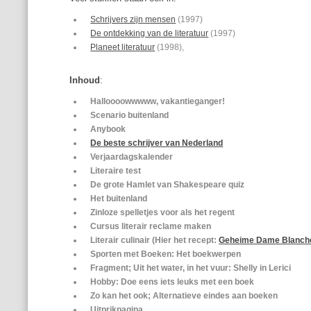
Schrijvers zijn mensen
(1997)
De ontdekking van de literatuur
(1997)
Planeet literatuur
(1998),
Inhoud
:
Halloooowwwww, vakantieganger!
Scenario buitenland
Anybook
De beste schrijver van Nederland
Verjaardagskalender
Literaire test
De grote Hamlet van Shakespeare quiz
Het buitenland
Zinloze spelletjes voor als het regent
Cursus literair reclame maken
Literair culinair (Hier het recept:
Geheime Dame Blanch
Sporten met Boeken: Het boekwerpen
Fragment; Uit het water, in het vuur: Shelly in Lerici
Hobby: Doe eens iets leuks met een boek
Zo kan het ook; Alternatieve eindes aan boeken
Uitprikpagina