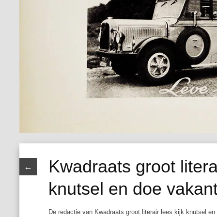
Kwadraats groot literai
←
knutsel en doe vakan
De redactie van
Kwadraats groot literair lees kijk knutsel e