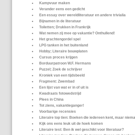
Kampvuur maken
Verander eens een gedicht
Een essay over wereldliteratuur en andere trivialia
Bijnamen in de literatuur
Toiletten; Drukken in Frankrijk
Wat nemen zij mee op vakantie? Onthullend!
Het grachtengordel spel
LPG tanken in het buitenland
Hobby; Literaire bouwplaten
Cursus proces krijgen
Borduurpatroon W.F. Hermans
Puzzel; Zoek de schrijver
Kroniek van een tijdsbeeld
Fragment: Zwembad
Een lijst van wat er in of uit is
Kwadraats fotowedstrijd
Plees in China
Tot ziens, vakantieganger!
Voorbarige recensies
Literaire top tien: Boeken die iedereen kent, maar niem
Kijk ons eens leuk uit de hoek komen
Literaire test: Ben ik wel geschikt voor literatuur?