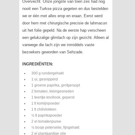
Overvecht. Onze jongste van toen zes had nog
nooit een Turkse pizza gegeten en dus bestelden
we er één met alles erop en eraan. Eerst werd
door hem met chirurgische precisie de lahmacun
uit het folie gepeld. Na de eerste hap verscheen
een gelukzalige glimlach op zijn gezicht. Alleen al
vanwege die lach zijn we inmiddels vaste
bezoekers geworden van Sehzade.
INGREDIËNTEN:
300 g rundergehakt
1 ui, gesnipperd
1 groene paprika, grofgeraspt
2 tomaten, kleingesneden
1 teentje knollook, geperst
1 tl komijnpoeder
1 tl chilivlokken
½ tl paprikapoeder
2 el tomatenpuree
½ bosje peterselie, fijngehakt
2 el plantaardige olie