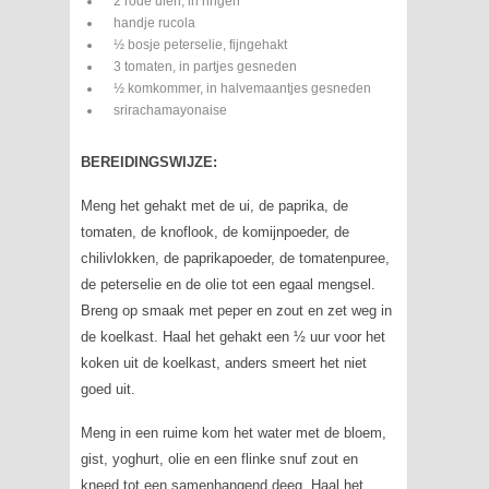
2 rode uien, in ringen
handje rucola
½ bosje peterselie, fijngehakt
3 tomaten, in partjes gesneden
½ komkommer, in halvemaantjes gesneden
srirachamayonaise
BEREIDINGSWIJZE
:
Meng het gehakt met de ui, de paprika, de
tomaten, de knoflook, de komijnpoeder, de
chilivlokken, de paprikapoeder, de tomatenpuree,
de peterselie en de olie tot een egaal mengsel.
Breng op smaak met peper en zout en zet weg in
de koelkast. Haal het gehakt een ½ uur voor het
koken uit de koelkast, anders smeert het niet
goed uit.
Meng in een ruime kom het water met de bloem,
gist, yoghurt, olie en een flinke snuf zout en
kneed tot een samenhangend deeg. Haal het