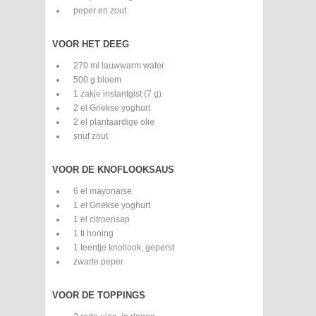
peper en zout
VOOR HET DEEG
270 ml lauwwarm water
500 g bloem
1 zakje instantgist (7 g)
2 el Griekse yoghurt
2 el plantaardige olie
snuf zout
VOOR DE KNOFLOOKSAUS
6 el mayonaise
1 el Griekse yoghurt
1 el citroensap
1 tl honing
1 teentje knollook, geperst
zwarte peper
VOOR DE TOPPINGS