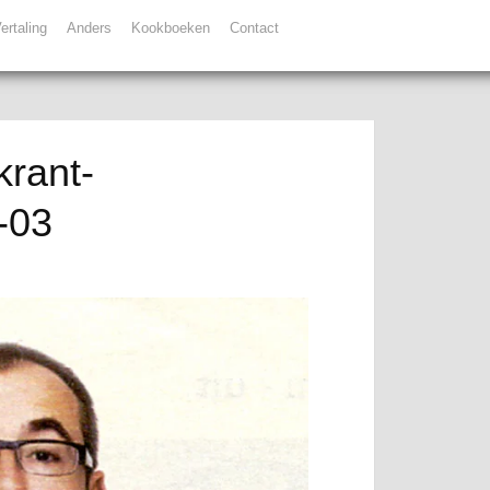
ertaling
Anders
Kookboeken
Contact
krant-
-03