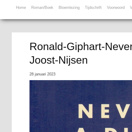
Home
Roman/Boek
Bloemlezing
Tijdschrift
Voorwoord
V
Ronald-Giphart-Never
Joost-Nijsen
28 januari 2023