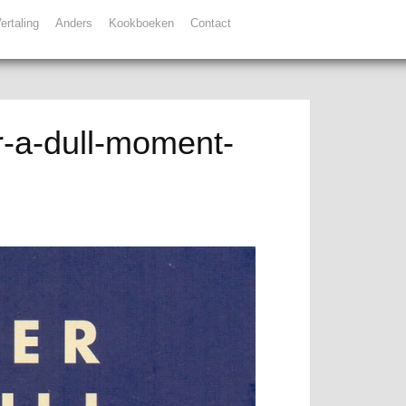
ertaling
Anders
Kookboeken
Contact
-a-dull-moment-