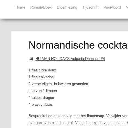
Home
Roman/Boek
Bloemlezing
Tijdschrift
Voorwoord
V
Normandische cocktai
Uit:
HU.MAN HOLIDAYS VakantieDoeboek #4
1 fles cidre doux
1 fles calvados
2 verse vijgen, in kwarten gesneden
sap van 1 limoen
4 takjes dragon
4 plastic flûtes
Besprenkel de stukjes vijg met het limoensap. Verwijder van
overgebleven blaadjes grof. Voeg deze bij de vijgen en laat