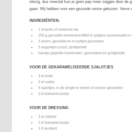
stevig, dus meestal kun je geen pap meer zeggen door de g
gaan. Wij hebben voor een gezonde versie gekozen. Verse vi
INGREDIËNTEN:
1 kropsla of romeinse sla
200 g gerookte eendenborstfilet in plakjes (voorverpakt in
3 peren, geschild en in partjes gesneden
5 augurkjes (zuur), grofgehakt
handje gepelde hazelnoten, geroosterd en grofgehakt
VOOR DE GEKARAMELISEERDE SJALOTJES
3 el boter
2 el suiker
5 sjalotjes. in de lengte in vieren of zessen gesneden
3 el balsamicoazijn
VOOR DE DRESSING
3 el olijfolie
3 el balsamicoazijn
1 tl mosterd