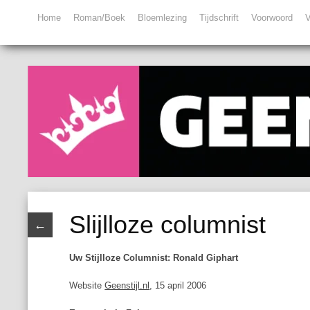
Home
Roman/Boek
Bloemlezing
Tijdschrift
Voorwoord
V
Slijlloze columnist
←
Uw Stijlloze Columnist: Ronald Giphart
Website
Geenstijl.nl
, 15 april 2006