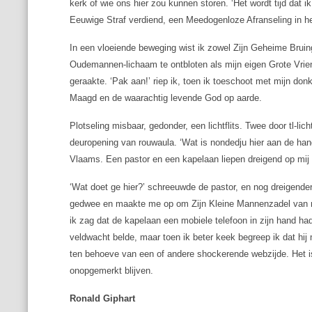
kerk of wie ons hier zou kunnen storen. ‘Het wordt tijd dat 
Eeuwige Straf verdiend, een Meedogenloze Afranseling in h
In een vloeiende beweging wist ik zowel Zijn Geheime Brui
Oudemannen-lichaam te ontbloten als mijn eigen Grote Vriend
geraakte. ‘Pak aan!’ riep ik, toen ik toeschoot met mijn don
Maagd en de waarachtig levende God op aarde.
Plotseling misbaar, gedonder, een lichtflits. Twee door tl-l
deuropening van rouwaula. ‘Wat is nondedju hier aan de han
Vlaams. Een pastor en een kapelaan liepen dreigend op mij 
‘Wat doet ge hier?’ schreeuwde de pastor, en nog dreigender vo
gedwee en maakte me op om Zijn Kleine Mannenzadel van mi
ik zag dat de kapelaan een mobiele telefoon in zijn hand had
veldwacht belde, maar toen ik beter keek begreep ik dat hij mi
ten behoeve van een of andere shockerende webzijde. Het is
onopgemerkt blijven.
Ronald Giphart