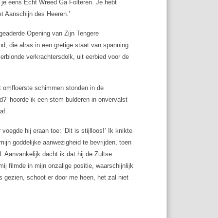
ik je eens Echt Wreed Ga Folteren. Je hebt
et Aanschijn des Heeren.’
ngeaderde Opening van Zijn Tengere
, die alras in een gretige staat van spanning
kerblonde verkrachtersdolk, uit eerbied voor de
icht omfloerste schimmen stonden in de
d?’ hoorde ik een stem bulderen in onvervalst
af.
egde hij eraan toe: ‘Dit is stijlloos!’ Ik knikte
jn goddelijke aanwezigheid te bevrijden, toen
. Aanvankelijk dacht ik dat hij de Zultse
j filmde in mijn onzalige positie, waarschijnlijk
 gezien, schoot er door me heen, het zal niet