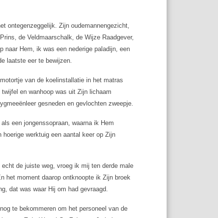
 het ontegenzeggelijk. Zijn oudemannengezicht,
e Prins, de Veldmaarschalk, de Wijze Raadgever,
ep naar Hem, ik was een nederige paladijn, een
e laatste eer te bewijzen.
motortje van de koelinstallatie in het matras
le twijfel en wanhoop was uit Zijn lichaam
t pygmeeënleer gesneden en gevlochten zweepje.
er als een jongenssopraan, waarna ik Hem
n hoerige werktuig een aantal keer op Zijn
 echt de juiste weg, vroeg ik mij ten derde male
’ En het moment daarop ontknoopte ik Zijn broek
ng, dat was waar Hij om had gevraagd.
me nog te bekommeren om het personeel van de