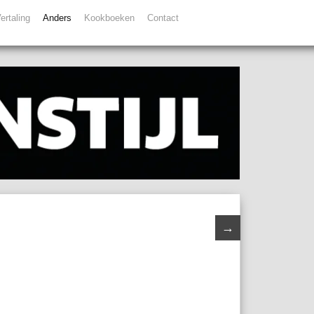
ertaling
Anders
Kookboeken
Contact
→