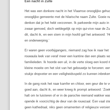
Een nacht in Zulte
Het was een donkere nacht in het Vlaamse onooglijke gehuc
onooglijke gemeente met de hilarische naam Zulte. Goeie na
denken dat je het hebt verzonnen. Ik parkeerde mijn auto in
zwaar gemoed, doch weldegelijk op mijn qui-vive naar de Z
dit, dacht ik, en een stem in mijn hoofd gaf het antwoord: ‘
en onderwerping.’
Er waren geen voorbijgangers, niemand zag hoe ik naar het 
rouwaula leek van veraf meer een kantine dan een plaats 
familieleden. Ik hoorde een uil, in de verte sloeg een koor
kleine moeite om het slot van het gebouwtje te forceren: e
stukje dropveter en een veiligheidsspeld zo kunnen inbreken
In de gang rook het naar kamfer en chloor, een geur die te v
goed aan, dacht ik, en weer kreeg ik prompt antwoord: ‘Zoek 
halt om te luisteren of er in de parochie niemand wakker w
opende ik voorzichtig de deur van de rouwzaal. Een vaal ster
geen kathedraal, niks geen ornamenten of religieuze versier