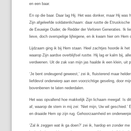
en een baar.
En op die baar. Daar lag Hij. Het was donker, maar Hij was
Zijn afgeleefde soldatenlichaam: daar rustte de Etruskisch
de Eeuwige Ouder, de Redder der Verloren Generaties. Ik li
lieve, doch overspelige lijfeigene, en ik kwam hier om Hem d
Lijdzaam ging ik bij Hem staan. Heel zachtjes hoorde ik het 
waarop Zijn aardse overblijfsel rustte. Hij lag er kalm bij, al
verdwenen. Uit de zak van mijn jas haalde ik een klein, ui
‘Je bent ondeugend geweest,’ zei ik, fluisterend maar held
liefdevol onderwierp aan een voorzichtige geseling, door mij
bovenbenen te laten nederdalen.
Het was opvallend hoe makkelijk Zijn lichaam meegaf. Is dit
af, waarop de stem in mij zei: ‘Niet mijn, Uw wil geschied.
en draaide Hem op zijn rug. Gehoorzaamheid en onderwerpi
‘Zal ik zeggen wat ik ga doen?’ zei ik, hardop en zonder 