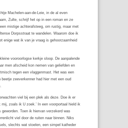
htje Machelen-aan-de-Leie, in de al even
am, Zulte, schrijf het op in een roman en ze
 een mistige achterafsteeg, om rustig, maar met
ultense Dorpsstraat te wandelen. Waarom doe ik
Het enige wat ik van je vraag is gehoorzaamheid
kleine vooroorlogse kerkje sloop. De aanpalende
waar men afscheid kon nemen van geliefden en
d ritmisch tegen een vlaggenmast. Het was een
en beetje zeeverkenner had hier met een oud
.
erwachten viel bij een plek als deze. Doe ik er
mij, zoals ik U zoek.’ In een voorportaal hield ik
as geworden. Toen ik hiervan verzekerd was
renlicht viel door de ruiten naar binnen. Niks
sels, slechts wat stoelen, een simpel katheder