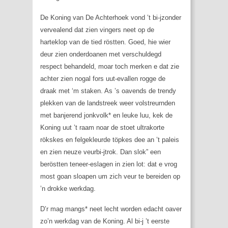
De Koning van De Achterhoek vond ’t bi-jzonder
vervealend dat zien vingers neet op de
harteklop van de tied röstten. Goed, hie wier
deur zien onderdoanen met verschuldegd
respect behandeld, moar toch merken e dat zie
achter zien nogal fors uut-evallen rogge de
draak met ‘m staken. As ’s oavends de trendy
plekken van de landstreek weer volstreurnden
met banjerend jonkvolk* en leuke luu, kek de
Koning uut ’t raam noar de stoet ultrakorte
rökskes en felgekleurde töpkes dee an ’t paleis
en zien neuze veurbi-jtrok. Dan slok” een
beröstten teneer-eslagen in zien lot: dat e vrog
most goan sloapen um zich veur te bereiden op
’n drokke werkdag.
D’r mag mangs* neet lecht worden edacht oaver
zo’n werkdag van de Koning. Al bi-j ’t eerste