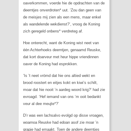
oaverkommen, voerde hie de opdrachten van de
deerntjes onverdroten* uut. ‘Zou dan geen van
de meisjes mij zien als een mens, maar enkel
als wandelende wekdienst?’, vroog de Koning
zich geregeld onbens* verdreteg af.
Hoe onterecht, want de Koning wist neet van
één Achterhoeks deerntjen, genaamd Reuske,
dat kort doarveur met heur hippe vriendinnen
oaver de Koning had esprokken.
‘Is ’t neet vrömd dat hie ons altied wekt en
brood roostert en eitjes kokt en kiwi’s schilt,
moar dat hie nooit ’n aardeg woord krig?’ had zie
evroagd. ‘Hef iemand van ons ‘m ooit bedankt
veur al dee meujte*?’
D’r was een lachsalvo evolgd op disse vroagen,
woarnoa Reuske had edoan asof zie moar ’n
grapje had emaakt. Toen de andere deerntjes