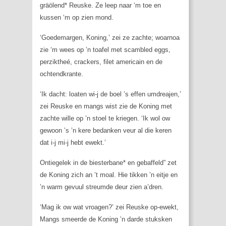
gräölend* Reuske. Ze leep naar ‘m toe en
kussen ‘m op zien mond.
‘Goedemargen, Koning,’ zei ze zachte; woarnoa
zie ‘m wees op ’n toafel met scambled eggs,
perziktheé, crackers, filet americain en de
ochtendkrante.
‘Ik dacht: loaten wi-j de boel ’s effen umdreajen,’
zei Reuske en mangs wist zie de Koning met
zachte wille op ’n stoel te kriegen. ‘Ik wol ow
gewoon ’s ’n kere bedanken veur al die keren
dat i-j mi-j hebt ewekt.’
Ontiegelek in de biesterbane* en gebaffeld” zet
de Koning zich an ’t moal. Hie tikken ’n eitje en
’n warm gevuul streumde deur zien a’dren.
‘Mag ik ow wat vroagen?’ zei Reuske op-ewekt,
Mangs smeerde de Koning ’n darde stuksken