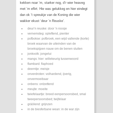
kekken noar ‘m, starker nog, d’r wier heaveg
met ‘m eflirt. Hie was gelukkeg en hier eindegt
dan ok ’t spreukje van de Koning die wier
wakker ekust ‘deur ’n Reuske’.
deur’n reuske: door ’n roosje
vernemsteg: opleftend, pienter
pofbokse: pofbroek, een wijd vallende (korte)
broek waarvan de uiteinden van de
broekspijpen nauw om de benen sluiten
jonkvolk: jongelui
mangs: hier: willekeurig tussenwoord
flambard: flaphoed
deerntje: meisje
onverdroten: volhardend, ijverig,
onvermoeibaar
onbens: ontzettend
meujte: moeite
twiefelaartje: breed eenpersoonsbed, smal
tweepersoonsbed; twijfelaar
gräölend: grijnzen
in de biesferbane wean: in de war zijn