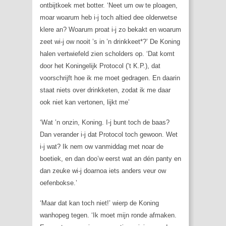
ontbijtkoek met botter. ‘Neet um ow te ploagen,
moar woarum heb i-j toch altied dee olderwetse
klere an? Woarum proat i-j zo bekakt en woarum
zeet wi-j ow nooit ’s in ’n drinkkeet*?’ De Koning
halen vertwiefeld zien scholders op. ‘Dat komt
door het Koningelijk Protocol (’t K.P.), dat
voorschrijft hoe ik me moet gedragen. En daarin
staat niets over drinkketen, zodat ik me daar
ook niet kan vertonen, lijkt me’
‘Wat ’n onzin, Koning. I-j bunt toch de baas?
Dan verander i-j dat Protocol toch gewoon. Wet
i-j wat? Ik nem ow vanmiddag met noar de
boetiek, en dan doo’w eerst wat an dén panty en
dan zeuke wi-j doarnoa iets anders veur ow
oefenbokse.’
‘Maar dat kan toch niet!’ wierp de Koning
wanhopeg tegen. ‘Ik moet mijn ronde afmaken.