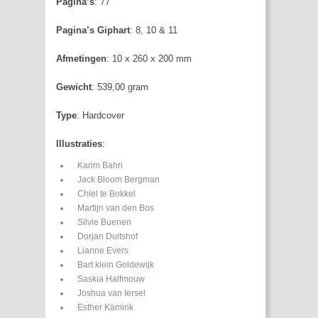
Pagina’s
: 77
Pagina’s Giphart
: 8, 10 & 11
Afmetingen
: 10 x 260 x 200 mm
Gewicht
: 539,00 gram
Type
: Hardcover
Illustraties
:
Karim Bahri
Jack Bloom Bergman
Chiel te Bokkel
Martijn van den Bos
Silvie Buenen
Dorjan Duitshof
Lianne Evers
Bart klein Goldewijk
Saskia Halfmouw
Joshua van Iersel
Esther Kämink