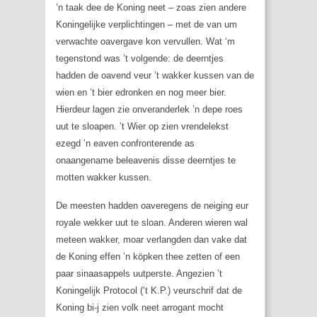
’n taak dee de Koning neet – zoas zien andere
Koningelijke verplichtingen – met de van um
verwachte oavergave kon vervullen. Wat ‘m
tegenstond was ’t volgende: de deerntjes
hadden de oavend veur ’t wakker kussen van de
wien en ’t bier edronken en nog meer bier.
Hierdeur lagen zie onveranderlek ’n depe roes
uut te sloapen. ’t Wier op zien vrendelekst
ezegd ’n eaven confronterende as
onaangename beleavenis disse deerntjes te
motten wakker kussen.
De meesten hadden oaveregens de neiging eur
royale wekker uut te sloan. Anderen wieren wal
meteen wakker, moar verlangden dan vake dat
de Koning effen ’n köpken thee zetten of een
paar sinaasappels uutperste. Angezien ’t
Koningelijk Protocol (‘t K.P.) veurschrif dat de
Koning bi-j zien volk neet arrogant mocht