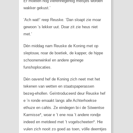
Er moeten nog vierennegentig meisjes worden
wakker gekust.’
‘Ach wat!’ reep Reuske. ‘Dan sloapt zie moar
gewoon ’s lekker uut. Doar zit zie heus niet
met.’
Dén middag nam Reuske de Koning met op
sleptouw, noar de boetiek, de kapper, de hippe
schoonenwinkel en andere geinege
funshoplocaties.
Dén oavend hef de Koning zich neet met het
tekenen van wetten en staatspaperassen
bezeg-ehollen. Geïntroduceerd deur Reuske hef
e ’n ronde emaakt langs alle Achterhoekse
ethuze en cafés. Ze eindegen bi-i de Söwentse
Karmisse*, woar e ’t ene noa ‘t andere rondje
indeed en metdeed met ’t vogelscheeten*. Hie
vulen zich nooit zo goed as toen, völle deerntjes