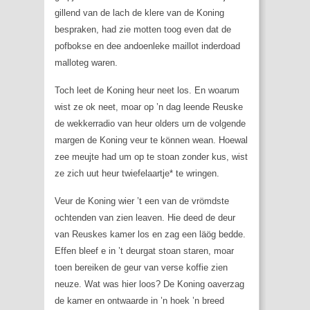
gillend van de lach de klere van de Koning
bespraken, had zie motten toog even dat de
pofbokse en dee andoenleke maillot inderdoad
malloteg waren.
Toch leet de Koning heur neet los. En woarum
wist ze ok neet, moar op ’n dag leende Reuske
de wekkerradio van heur olders urn de volgende
margen de Koning veur te können wean. Hoewal
zee meujte had um op te stoan zonder kus, wist
ze zich uut heur twiefelaartje* te wringen.
Veur de Koning wier ’t een van de vrömdste
ochtenden van zien leaven. Hie deed de deur
van Reuskes kamer los en zag een läög bedde.
Effen bleef e in ’t deurgat stoan staren, moar
toen bereiken de geur van verse koffie zien
neuze. Wat was hier loos? De Koning oaverzag
de kamer en ontwaarde in ’n hoek ’n breed