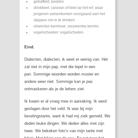
gebaffeld: perplex
drinkkeet: caravan of keet op het erf, waar
jongeren samenkomen voorgaand aan het
stappen om in te drinken
söwentse karmisse: zieuwentse kermis
vogelscheeten: vogelschieten
Eind.
Dialecten, dialecten; ik weet er weinig van. Het
zal niet in mijn pap, met die lepel in een
pan. Sommige woorden worden mooier en
andere weer niet. Sommige kan je pas
ontmaskeren als je de letters ziet.
Ik kwam er al vroeg mee in aanraking. Ik werd
geslagen door het veld. Ik was bij mijn
lievelingstante, want ik had mij ziek gemeld. We
deden leuke dingen. We deden alles met zijn
twee. We bekeken foto’s van mijn tante met