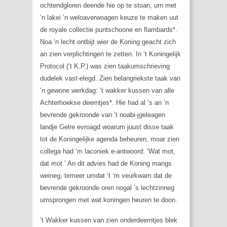
ochtendgloren deende hie op te stoan, urn met
’n lakei ’n weloaverwoagen keuze te maken uut
de royale collectie puntschoone en flambards*.
Noa ’n lecht ontbijt wier de Koning geacht zich
an zien verplichtingen te zetten. In ’t Koningelijk
Protocol (‘t K.P.) was zien taakumschrieving
dudelek vast-elegd. Zien belangriekste taak van
’n gewone werkdag: ’t wakker kussen van alle
Achterhoekse deerntjes*. Hie had al ’s an ’n
bevrende gekroonde van ’t noabi-jgeleagen
landje Gelre evroagd woarum juust disse taak
tot de Koningelijke agenda beheuren, moar zien
collega had ‘m laconiek e-antwoord: ‘Wat mot,
dat mot.’ An dit advies had de Koning mangs
weineg, temeer umdat ’t ‘m veurkwam dat de
bevrende gekroonde oren nogal ’s lechtzinneg
umsprongen met wat koningen heuren te doon.
’t Wakker kussen van zien onderdeerntjes blek