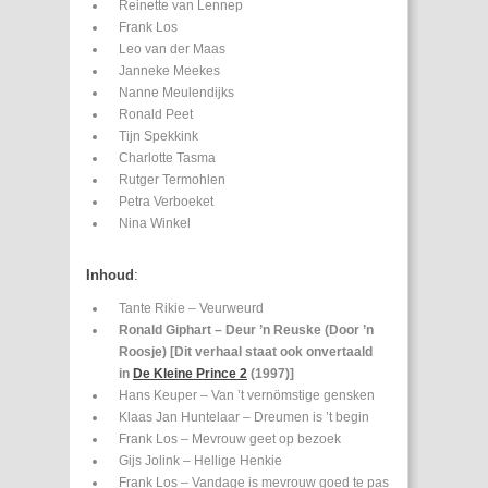
Reinette van Lennep
Frank Los
Leo van der Maas
Janneke Meekes
Nanne Meulendijks
Ronald Peet
Tijn Spekkink
Charlotte Tasma
Rutger Termohlen
Petra Verboeket
Nina Winkel
Inhoud
:
Tante Rikie – Veurweurd
Ronald Giphart – Deur ’n Reuske (Door ’n
Roosje) [Dit verhaal staat ook onvertaald
in
De Kleine Prince 2
(1997)]
Hans Keuper – Van ’t vernömstige gensken
Klaas Jan Huntelaar – Dreumen is ’t begin
Frank Los – Mevrouw geet op bezoek
Gijs Jolink – Hellige Henkie
Frank Los – Vandage is mevrouw goed te pas