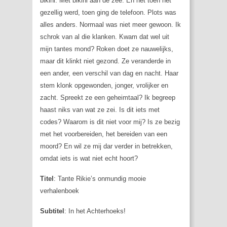
bikini. Met bikini aan de zee. En net toen het
gezellig werd, toen ging de telefoon. Plots was
alles anders. Normaal was niet meer gewoon. Ik
schrok van al die klanken. Kwam dat wel uit
mijn tantes mond? Roken doet ze nauwelijks,
maar dit klinkt niet gezond. Ze veranderde in
een ander, een verschil van dag en nacht. Haar
stem klonk opgewonden, jonger, vrolijker en
zacht. Spreekt ze een geheimtaal? Ik begreep
haast niks van wat ze zei. Is dit iets met
codes? Waarom is dit niet voor mij? Is ze bezig
met het voorbereiden, het bereiden van een
moord? En wil ze mij dar verder in betrekken,
omdat iets is wat niet echt hoort?
Titel
: Tante Rikie’s onmundig mooie
verhalenboek
Subtitel
: In het Achterhoeks!