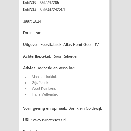
ISBN10
: 9082242206
ISBN13
: 9789082242201
Jaar
: 2014
Druk
: 1ste
Uitgever
: Feestfabriek, Alles Komt Goed BV
Achterflaptekst
: Roos Rebergen
Advies, redactie en vertaling
:
Maaike Harkink
Gijs Jolink
Wout Kemkens
Hans Mellendijk
Vormgeving en opmaak
: Bart klein Goldewijk
URL
:
www.zwartecross.nl