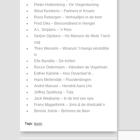
Pieter Holkenborg – De Vlegenkoning
Wout Kemkens – Partners in Kroam
Roos Rebergen – Verhaaltjes in de trein
Fred Diks – Beroomdheid in Hengel
A.L. Snijders – ’n Reis
Gerjon Gijsbers – Ho Manson de Wule ’t lech
zag
Theo Wesselo – Woarum ’t mangs windstille
is
Elle Bandita – De trollen
Rocco Ostermann – Hänsken de Vogelman
Esther Kämink – Hoo Ovverlaef ik…
Hans Mellendijk – Fluusterdingen
André Manuel – Hendrik Aans Um
Jeffrey Spalburg – Tuta
Jack Weijkamp – In de kist van opa
Frans Miggelbrink – Joris & de drietzakk’n
Bennie Jolink – Brönnes de Beer
Tags:
lezen