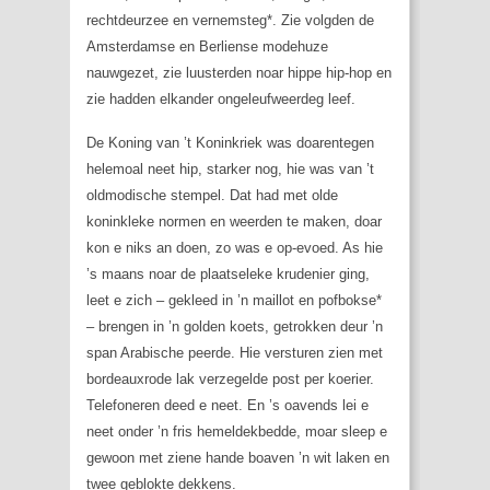
rechtdeurzee en vernemsteg*. Zie volgden de
Amsterdamse en Berliense modehuze
nauwgezet, zie luusterden noar hippe hip-hop en
zie hadden elkander ongeleufweerdeg leef.
De Koning van ’t Koninkriek was doarentegen
helemoal neet hip, starker nog, hie was van ’t
oldmodische stempel. Dat had met olde
koninkleke normen en weerden te maken, doar
kon e niks an doen, zo was e op-evoed. As hie
’s maans noar de plaatseleke krudenier ging,
leet e zich – gekleed in ’n maillot en pofbokse*
– brengen in ’n golden koets, getrokken deur ’n
span Arabische peerde. Hie versturen zien met
bordeauxrode lak verzegelde post per koerier.
Telefoneren deed e neet. En ’s oavends lei e
neet onder ’n fris hemeldekbedde, moar sleep e
gewoon met ziene hande boaven ’n wit laken en
twee geblokte dekkens.