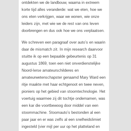
ontdekten we de landbouw, waarna in extreem
korte tijd alles veranderde: wat we eten, hoe we
ons eten verkrijgen, waar we wonen, wie onze
leiders zijn, met wie we de rest van ons leven
doorbrengen en dus ook hoe we ons verplaatsen.
We schreven een paragraaf over auto’s en waarin
daar de mismatch zit. In mijn research daarvoor
stuitte ik op een bepaalde gebeurtenis op 31
augustus 1869, toen een niet onverdienstelijke
Noord-Ierse amateurschilderes en
amateurwetenschapster genaamd Mary Ward een
ritje maakte met haar echtgenoot en twee neven,
pioniers op het gebied van stoomtechnologie. Het
voertuig waarmee zij dit tochtje ondernamen, was
een kar die voortbewoog door middel van een
stoommachine. Stoomauto’s bestonden al een
paar jaar en er was zelfs al een snelheidslimiet
ingesteld (vier mijl per uur op het platteland en