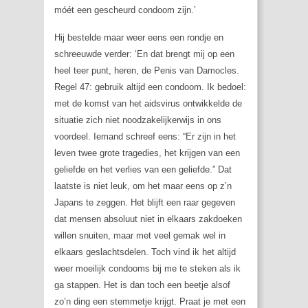
móét een gescheurd condoom zijn.’
Hij bestelde maar weer eens een rondje en
schreeuwde verder: ‘En dat brengt mij op een
heel teer punt, heren, de Penis van Damocles.
Regel 47: gebruik altijd een condoom. Ik bedoel:
met de komst van het aidsvirus ontwikkelde de
situatie zich niet noodzakelijkerwijs in ons
voordeel. Iemand schreef eens: “Er zijn in het
leven twee grote tragedies, het krijgen van een
geliefde en het verlies van een geliefde.” Dat
laatste is niet leuk, om het maar eens op z’n
Japans te zeggen. Het blijft een raar gegeven
dat mensen absoluut niet in elkaars zakdoeken
willen snuiten, maar met veel gemak wel in
elkaars geslachtsdelen. Toch vind ik het altijd
weer moeilijk condooms bij me te steken als ik
ga stappen. Het is dan toch een beetje alsof
zo’n ding een stemmetje krijgt. Praat je met een