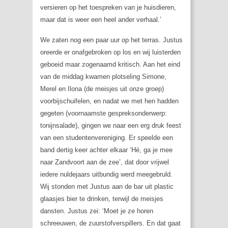
versieren op het toespreken van je huisdieren,
maar dat is weer een heel ander verhaal.’
We zaten nog een paar uur op het terras. Justus
oreerde er onafgebroken op los en wij luisterden
geboeid maar zogenaamd kritisch. Aan het eind
van de middag kwamen plotseling Simone,
Merel en Ilona (de meisjes uit onze groep)
voorbijschuifelen, en nadat we met hen hadden
gegeten (voornaamste gespreksonderwerp:
tonijnsalade), gingen we naar een erg druk feest
van een studentenvereniging. Er speelde een
band dertig keer achter elkaar ‘Hé, ga je mee
naar Zandvoort aan de zee’, dat door vrijwel
iedere nuldejaars uitbundig werd meegebruld.
Wij stonden met Justus aan de bar uit plastic
glaasjes bier te drinken, terwijl de meisjes
dansten. Justus zei: ‘Moet je ze horen
schreeuwen, de zuurstofverspillers. En dat gaat