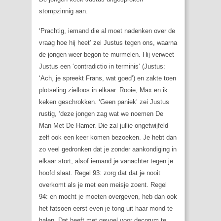
stompzinnig aan.
‘Prachtig, iemand die al moet nadenken over de
vraag hoe hij heet’ zei Justus tegen ons, waarna
de jongen weer begon te murmelen. Hij verweet
Justus een ‘contradictio in terminis’ (Justus:
‘Ach, je spreekt Frans, wat goed’) en zakte toen
plotseling zielloos in elkaar. Rooie, Max en ik
keken geschrokken. ‘Geen paniek’ zei Justus
rustig, ‘deze jongen zag wat we noemen De
Man Met De Hamer. Die zal jullie ongetwijfeld
zelf ook een keer komen bezoeken. Je hebt dan
zo veel gedronken dat je zonder aankondiging in
elkaar stort, alsof iemand je vanachter tegen je
hoofd slaat. Regel 93: zorg dat dat je nooit
overkomt als je met een meisje zoent. Regel
94: en mocht je moeten overgeven, heb dan ook
het fatsoen eerst even je tong uit haar mond te
halen. Dat heeft met gevoel voor decorum te