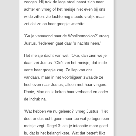
zeggen. Hij trok de lege stoel naast zich naar
achter en vroeg of het meisje niet even bij ons
wilde zitten. Ze lachte nog steeds vrolijk maar
zei dat ze op haar groepje wachtte.
‘Ga je vanavond naar de Woolloomooloo?’ vroeg
Justus. ‘Iedereen gaat daar ’s nachts heen.’
Het meisje dacht van wel. ‘Oké, dan zien we je
daar’ zei Justus. ‘Oké’ zei het meisje, dat in de
verte haar groepje zag. Ze liep van ons
vandaan, maar in het voorbijgaan zwaaide ze
heel even naar Justus, alleen met haar vingers.
Rooie, Max en ik keken haar verbaasd en onder
de indruk na.
‘Wat hebben we nu geleerd?’ vroeg Justus. ‘Het
doet er dus echt geen moer toe wat je tegen een
meisje zegt. Regel 3: als je intonatie maar goed
is, dat is het belangrijkste. Wat dat betreft lijkt