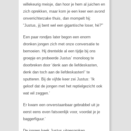
willekeurig meisje, dan hoor je hem al juichen en
zich oprekken, maar kom je een keer een avond
onverrichterzake thuis, dan mompelt hij:
“Justus, jij bent wel een gigantische loser, hè?'”
Een paar rondjes later begon een enorm
dronken jongen zich met onze conversatie te
bemoeien. Hij drentelde al een tijdje bij ons
groepje en probeerde Justus’ monoloog te
doorbreken door ‘denk aan de liefdeskasten,
denk dan toch aan de liefdeskasten!’ te
sputteren. Bij de vijfde keer zei Justus: ‘Ik
geloof dat de jongen met het reptielgezicht ook
wat wil zeggen.’
Er kwam een onverstaanbaar gebrabbel uit je
eerst eens even fatsoenlijk voor, voordat je je
baggerfiguur.’
De jongen keek Justus uitgesproken