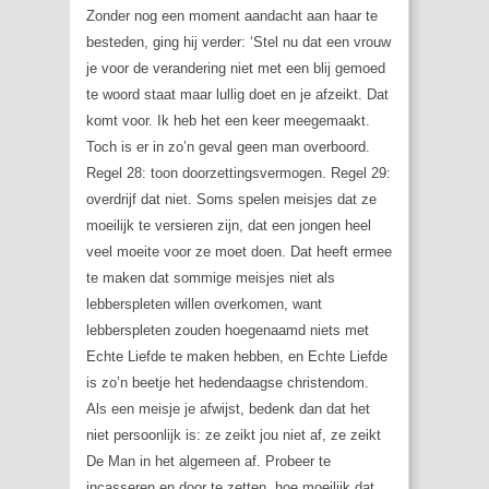
Zonder nog een moment aandacht aan haar te
besteden, ging hij verder: ‘Stel nu dat een vrouw
je voor de verandering niet met een blij gemoed
te woord staat maar lullig doet en je afzeikt. Dat
komt voor. Ik heb het een keer meegemaakt.
Toch is er in zo’n geval geen man overboord.
Regel 28: toon doorzettingsvermogen. Regel 29:
overdrijf dat niet. Soms spelen meisjes dat ze
moeilijk te versieren zijn, dat een jongen heel
veel moeite voor ze moet doen. Dat heeft ermee
te maken dat sommige meisjes niet als
lebberspleten willen overkomen, want
lebberspleten zouden hoegenaamd niets met
Echte Liefde te maken hebben, en Echte Liefde
is zo’n beetje het hedendaagse christendom.
Als een meisje je afwijst, bedenk dan dat het
niet persoonlijk is: ze zeikt jou niet af, ze zeikt
De Man in het algemeen af. Probeer te
incasseren en door te zetten, hoe moeilijk dat