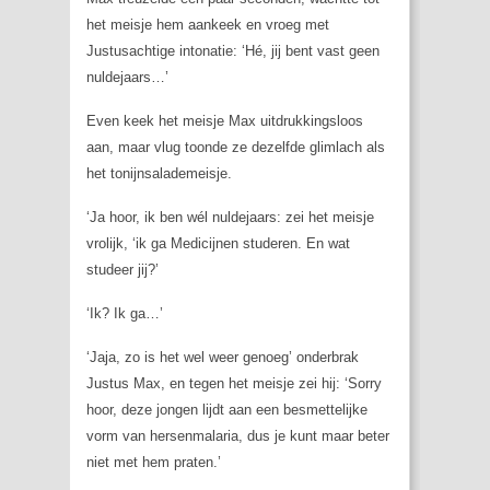
het meisje hem aankeek en vroeg met
Justusachtige intonatie: ‘Hé, jij bent vast geen
nuldejaars…’
Even keek het meisje Max uitdrukkingsloos
aan, maar vlug toonde ze dezelfde glimlach als
het tonijnsalademeisje.
‘Ja hoor, ik ben wél nuldejaars: zei het meisje
vrolijk, ‘ik ga Medicijnen studeren. En wat
studeer jij?’
‘Ik? Ik ga…’
‘Jaja, zo is het wel weer genoeg’ onderbrak
Justus Max, en tegen het meisje zei hij: ‘Sorry
hoor, deze jongen lijdt aan een besmettelijke
vorm van hersenmalaria, dus je kunt maar beter
niet met hem praten.’