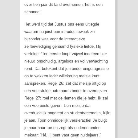
over tien jaar dit land overnemen, het is een
schande.’
Het werd tijd dat Justus ons eens uitlegde
waarom nu juist een introductieweek zo
bijzonder was voor de interactieve
zelfbevrediging genaamd fysieke liefde. Hij
vertelde: ‘Ten eerste loopt vrijwel iedereen hier
nieuw, onschuldig, argeloos en vol verwachting
rond. Dat betekent dat je zonder enige agressie
op te wekken ieder willekeurig meisje kunt
aanspreken. Regel 26: zet dat meisje altijd op
een voetstukje, uiteraard zonder te overdrijven.
Regel 27: roei met de riemen die je hebt. Ik zal
een voorbeeld geven. Een meisje dat
overduidelijk ongerept en studentvreemd is, kijkt
je aan. Toon onmiddellijk versieractie! Je buigt
je naar haar toe en zegt als ouderen onder
mekaar: “Hé, jij bent vast geen nuldejaars.”