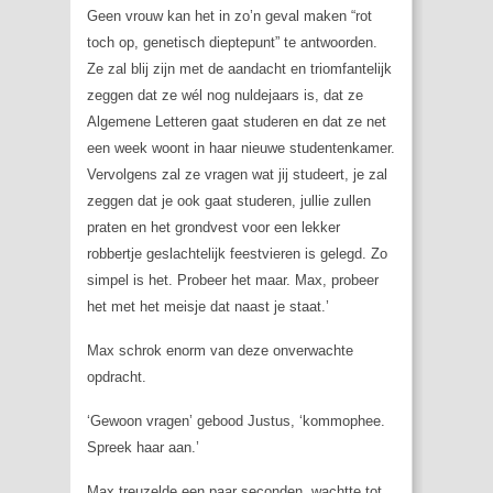
Geen vrouw kan het in zo’n geval maken “rot
toch op, genetisch dieptepunt” te antwoorden.
Ze zal blij zijn met de aandacht en triomfantelijk
zeggen dat ze wél nog nuldejaars is, dat ze
Algemene Letteren gaat studeren en dat ze net
een week woont in haar nieuwe studentenkamer.
Vervolgens zal ze vragen wat jij studeert, je zal
zeggen dat je ook gaat studeren, jullie zullen
praten en het grondvest voor een lekker
robbertje geslachtelijk feestvieren is gelegd. Zo
simpel is het. Probeer het maar. Max, probeer
het met het meisje dat naast je staat.’
Max schrok enorm van deze onverwachte
opdracht.
‘Gewoon vragen’ gebood Justus, ‘kommophee.
Spreek haar aan.’
Max treuzelde een paar seconden, wachtte tot