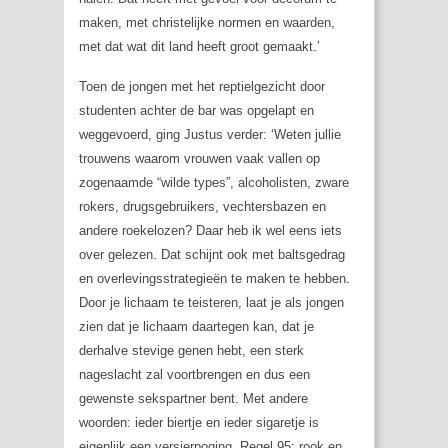
maken, met christelijke normen en waarden,
met dat wat dit land heeft groot gemaakt.’
Toen de jongen met het reptielgezicht door
studenten achter de bar was opgelapt en
weggevoerd, ging Justus verder: ‘Weten jullie
trouwens waarom vrouwen vaak vallen op
zogenaamde “wilde types”, alcoholisten, zware
rokers, drugsgebruikers, vechtersbazen en
andere roekelozen? Daar heb ik wel eens iets
over gelezen. Dat schijnt ook met baltsgedrag
en overlevingsstrategieën te maken te hebben.
Door je lichaam te teisteren, laat je als jongen
zien dat je lichaam daartegen kan, dat je
derhalve stevige genen hebt, een sterk
nageslacht zal voortbrengen en dus een
gewenste sekspartner bent. Met andere
woorden: ieder biertje en ieder sigaretje is
eigenlijk een versierpoging. Regel 95: rook en