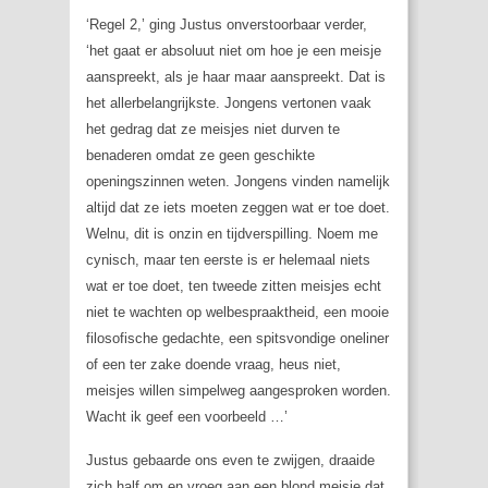
‘Regel 2,’ ging Justus onverstoorbaar verder,
‘het gaat er absoluut niet om hoe je een meisje
aanspreekt, als je haar maar aanspreekt. Dat is
het allerbelangrijkste. Jongens vertonen vaak
het gedrag dat ze meisjes niet durven te
benaderen omdat ze geen geschikte
openingszinnen weten. Jongens vinden namelijk
altijd dat ze iets moeten zeggen wat er toe doet.
Welnu, dit is onzin en tijdverspilling. Noem me
cynisch, maar ten eerste is er helemaal niets
wat er toe doet, ten tweede zitten meisjes echt
niet te wachten op welbespraaktheid, een mooie
filosofische gedachte, een spitsvondige oneliner
of een ter zake doende vraag, heus niet,
meisjes willen simpelweg aangesproken worden.
Wacht ik geef een voorbeeld …’
Justus gebaarde ons even te zwijgen, draaide
zich half om en vroeg aan een blond meisje dat