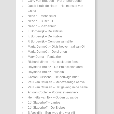
Carry van Bruggen – Het onbegrepene
Jacob Israël de Haan – Het monster van
China
Nescio – Mene tekel
Nescio – Buiten-IJ
Nescio – Pleziertrein
F. Bordewijk – De aktetas
F. Bordewijk – De fruitkar
F. Bordewijk – Centrum van stilte
Maria Dermoût – Dit is het verhaal van Oji
Maria Dermoût – De sirenen
Mary Dorna – Panta rhei
Richard Minne – Het gestoorde feest
Raymond Brulez – De Projectielantaarn
Raymond Brulez – ‘Aladin’
Gaston Burssens – De eeuwige brief
Paul van Ostaijen – Merkwaardige aanval
Paul van Ostaijen – Het gevang in de hemel
Antoon Coolen – Voorval in een kerk
Henriëtte van Eyk – Goden op aarde
J.J. Slauerhoff – Larrios
J.J. Slauerhoff – De Erebos
S. Vestdijk – Een twee drie vier vijf