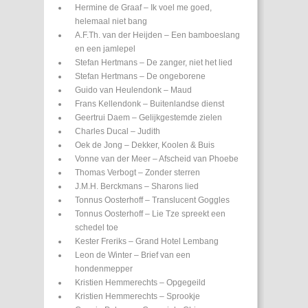
Hermine de Graaf – Ik voel me goed,
helemaal niet bang
A.F.Th. van der Heijden – Een bamboeslang
en een jamlepel
Stefan Hertmans – De zanger, niet het lied
Stefan Hertmans – De ongeborene
Guido van Heulendonk – Maud
Frans Kellendonk – Buitenlandse dienst
Geertrui Daem – Gelijkgestemde zielen
Charles Ducal – Judith
Oek de Jong – Dekker, Koolen & Buis
Vonne van der Meer – Afscheid van Phoebe
Thomas Verbogt – Zonder sterren
J.M.H. Berckmans – Sharons lied
Tonnus Oosterhoff – Translucent Goggles
Tonnus Oosterhoff – Lie Tze spreekt een
schedel toe
Kester Freriks – Grand Hotel Lembang
Leon de Winter – Brief van een
hondenmepper
Kristien Hemmerechts – Opgegeild
Kristien Hemmerechts – Sprookje