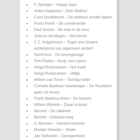
F. Springer – Happy days
Anton Haakman – Dein Bildnis!
Cees Nooteboom – De matroos zonder lippen
Frans Pointl – De overlevende
Paul Snoek – De man in de reus
Judicus Verstegen – Het verzet
C.C. Krijgelmans – Tegen een bizarre
achtergrond van algemeen verderf
Gerrit Krol – De kroongetuige
Tom Pauka – Hoop, een canon
Helga Ruebsamen – Nol Kaak
Helga Ruebsamen – Olijfje
Willem van Toorn – Tachtig meter
Cornelis Bastiaan Vaandrager – De Ramblers
gaan uit vissen
Frank Martinus Arion – De Nozem
Willem Wilmink – Daan is dood
Bernlef – De zakdoek
Bernlef – Dubbele tong
A. Moonen – Geheim nummer
Marijke Höweler – Water
Jan Siebelink – Genegenheid