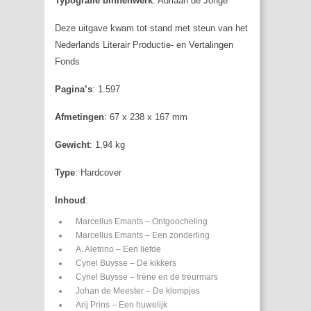
Typografie binnenwerk
: Adriaan de Jonge
Deze uitgave kwam tot stand met steun van het
Nederlands Literair Productie- en Vertalingen
Fonds
Pagina’s
: 1.597
Afmetingen
: 67 x 238 x 167 mm
Gewicht
: 1,94 kg
Type
: Hardcover
Inhoud
:
Marcellus Emants – Ontgoocheling
Marcellus Emants – Een zonderling
A. Aletrino – Een liefde
Cyriel Buysse – De kikkers
Cyriel Buysse – Irène en de treurmars
Johan de Meester – De klompjes
Arij Prins – Een huwelijk