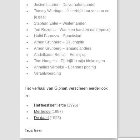
Josien Laurier – De verhalenbundel
Tommy Wieringa – Je trekt je laarzen aan en
je gaat
Stephan Enter – Winterhanden
Ton Rozema – Warm en hard en nat (reprise)
Hafid Bouazza – Spookstad
Arnon Grunberg – De jongste
Arnon Grunberg – Iemand anders
Abdelkader Benali – Eet mij op
Tom Naegels – Zij drijft in mijn bleke ogen
Annelies Verbeke – Etiennes poging
Verantwoording
Het verhaal van Giphart verscheen eerder ook
in:
Het feest der liefde
(1995)
Met liefde
(1997)
De daad
(1995)
Tags:
lezen