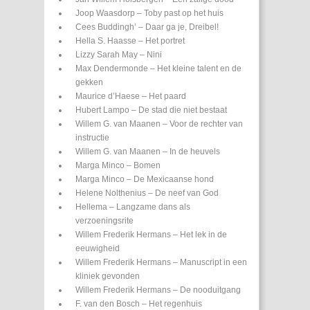
Joop Waasdorp – Toby past op het huis
Cees Buddingh’ – Daar ga je, Dreibel!
Hella S. Haasse – Het portret
Lizzy Sarah May – Nini
Max Dendermonde – Het kleine talent en de
gekken
Maurice d’Haese – Het paard
Hubert Lampo – De stad die niet bestaat
Willem G. van Maanen – Voor de rechter van
instructie
Willem G. van Maanen – In de heuvels
Marga Minco – Bomen
Marga Minco – De Mexicaanse hond
Helene Nolthenius – De neef van God
Hellema – Langzame dans als
verzoeningsrite
Willem Frederik Hermans – Het lek in de
eeuwigheid
Willem Frederik Hermans – Manuscript in een
kliniek gevonden
Willem Frederik Hermans – De nooduitgang
F. van den Bosch – Het regenhuis