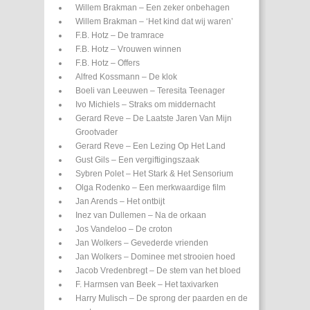
Willem Brakman – Een zeker onbehagen
Willem Brakman – ‘Het kind dat wij waren’
F.B. Hotz – De tramrace
F.B. Hotz – Vrouwen winnen
F.B. Hotz – Offers
Alfred Kossmann – De klok
Boeli van Leeuwen – Teresita Teenager
Ivo Michiels – Straks om middernacht
Gerard Reve – De Laatste Jaren Van Mijn
Grootvader
Gerard Reve – Een Lezing Op Het Land
Gust Gils – Een vergiftigingszaak
Sybren Polet – Het Stark & Het Sensorium
Olga Rodenko – Een merkwaardige film
Jan Arends – Het ontbijt
Inez van Dullemen – Na de orkaan
Jos Vandeloo – De croton
Jan Wolkers – Gevederde vrienden
Jan Wolkers – Dominee met strooien hoed
Jacob Vredenbregt – De stem van het bloed
F. Harmsen van Beek – Het taxivarken
Harry Mulisch – De sprong der paarden en de