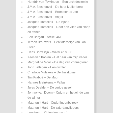
Hendrik van Teykingen – Een orchidectomie
J.M.A. Biesheuvel – De heer Mellenberg
J.M.A. Biesheuvel – Brommer op zee
J.M.A. Biesheuvel – Angst
Jacques Hamelink – De vijand
Jacques Hamelink – Door een vlies van slaap
en tranen
Ben Borgart – Artikel 461
Jeroen Brouwers – Een tafereeltje van Jan
Steen
Hans Dorrestijn – Water en vuur
Kees van Kooten – Het haar van mijn vader
Margriet de Moor – De dag van Zonnegloren
Toon Tellegen – Een dichter
Charlotte Mutsaers – De thuiskomst
Tim Krabbé – De Muur
Hannes Meinkema – Pallas
Jules Deelder – De vurige gesel
Johnny van Doorn – Opium en het einde van
de winter
Maarten ’t Hart – Ouderlingenbezoek
Maarten ’t Hart – De zaterdagvliegers
Loesberg – Kleine jongen af