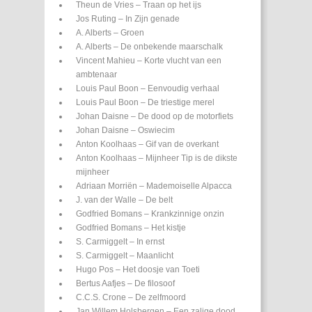
Theun de Vries – Traan op het ijs
Jos Ruting – In Zijn genade
A. Alberts – Groen
A. Alberts – De onbekende maarschalk
Vincent Mahieu – Korte vlucht van een
ambtenaar
Louis Paul Boon – Eenvoudig verhaal
Louis Paul Boon – De triestige merel
Johan Daisne – De dood op de motorfiets
Johan Daisne – Oswiecim
Anton Koolhaas – Gif van de overkant
Anton Koolhaas – Mijnheer Tip is de dikste
mijnheer
Adriaan Morriën – Mademoiselle Alpacca
J. van der Walle – De belt
Godfried Bomans – Krankzinnige onzin
Godfried Bomans – Het kistje
S. Carmiggelt – In ernst
S. Carmiggelt – Maanlicht
Hugo Pos – Het doosje van Toeti
Bertus Aafjes – De filosoof
C.C.S. Crone – De zelfmoord
Jan Willem Holsbergen – Een zalige dood