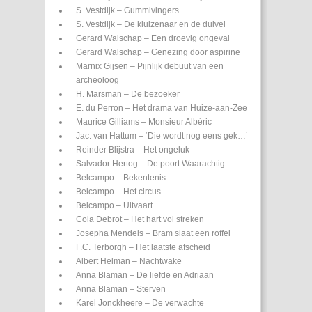
S. Vestdijk – Gummivingers
S. Vestdijk – De kluizenaar en de duivel
Gerard Walschap – Een droevig ongeval
Gerard Walschap – Genezing door aspirine
Marnix Gijsen – Pijnlijk debuut van een
archeoloog
H. Marsman – De bezoeker
E. du Perron – Het drama van Huize-aan-Zee
Maurice Gilliams – Monsieur Albéric
Jac. van Hattum – ‘Die wordt nog eens gek…’
Reinder Blijstra – Het ongeluk
Salvador Hertog – De poort Waarachtig
Belcampo – Bekentenis
Belcampo – Het circus
Belcampo – Uitvaart
Cola Debrot – Het hart vol streken
Josepha Mendels – Bram slaat een roffel
F.C. Terborgh – Het laatste afscheid
Albert Helman – Nachtwake
Anna Blaman – De liefde en Adriaan
Anna Blaman – Sterven
Karel Jonckheere – De verwachte