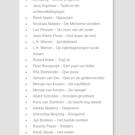
Jacq Vogelaar – Taats en de
achteruitkijkspiegel
René Appel – Oppassen
Nicolaas Matsier – De Minnema-variaties
Leo Pleysier – De neus van de vader
Jean-Pierre Plooij – God tegen de rest
L.H. Wiener – Jachttafereel
L.H. Wiener – Op zaterdagmorgen na de
lessen
Robert Anker – Trap af
Fleur Bourgonje – Een paar uur liefde
Rita Demeester – Que pasa
Adriaan van Dis – God en de gekkenrechter
Mensje van Keulen – De nachttrein
Mensje van Keulen – De spiegel
Allard Schröder – Grondels grootheid
Koos van Zomeren – Ze wacht nog steeds
Hedda Martens – Gegevens
Doeschka Meijsing – Königshof
Jan Brokken – Het laatste oordeel
Rascha Peper – Ridders
René Stoute – Het metier