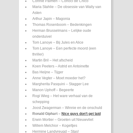
Connie Palmen – Conoci de Chico
Maria Stahlie – De obsessie van Wally van
Asten
Arthur Japin – Magonia
Thomas Rosenboom – Bedenkingen
Herman Brusselmans – Lelijke oude
onderduivel
Tom Lanoye – Bij Jules en Alice
Tom Lanoye – Een perfecte moord (een
thriller)
Martin Bril – Het afscheid
Koen Peeters – Astrid en Antoinette
Bas Heijne – Tijger
Anne Vegter – Moet moeder het?
Margherita Pasquini – Stagger Lee
Manon Uphoff – Begeerte
Rogi Wieg – Het ware verhaal van de
schepping
Joost Zwagerman – Winnie en de onschuld
Ronald Giphart –
Nice guys don’t get laid
Erwin Mortier – Groeten uit Nieuwvliet
Willem Melchior – Kogeltjes
Hermine Landvreugd – Stas!