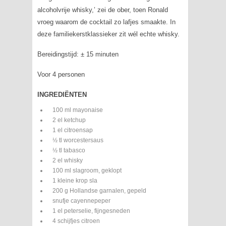
alcoholvrije whisky,’ zei de ober, toen Ronald
vroeg waarom de cocktail zo lafjes smaakte. In
deze familiekerstklassieker zit wél echte whisky.
Bereidingstijd: ± 15 minuten
Voor 4 personen
INGREDIËNTEN
100 ml mayonaise
2 el ketchup
1 el citroensap
½ tl worcestersaus
½ tl tabasco
2 el whisky
100 ml slagroom, geklopt
1 kleine krop sla
200 g Hollandse garnalen, gepeld
snufje cayennepeper
1 el peterselie, fijngesneden
4 schijfjes citroen