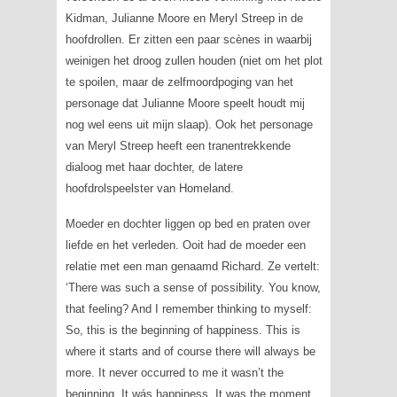
Kidman, Julianne Moore en Meryl Streep in de
hoofdrollen. Er zitten een paar scènes in waarbij
weinigen het droog zullen houden (niet om het plot
te spoilen, maar de zelfmoordpoging van het
personage dat Julianne Moore speelt houdt mij
nog wel eens uit mijn slaap). Ook het personage
van Meryl Streep heeft een tranentrekkende
dialoog met haar dochter, de latere
hoofdrolspeelster van
Homeland
.
Moeder en dochter liggen op bed en praten over
liefde en het verleden. Ooit had de moeder een
relatie met een man genaamd Richard. Ze vertelt:
‘There was such a sense of possibility. You know,
that feeling? And I remember thinking to myself:
So, this is the beginning of happiness. This is
where it starts and of course there will always be
more. It never
occurred to me it wasn’t the
beginning. It wás happiness. It was the moment.