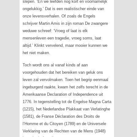
slepen. ‘En we leefden nog kort en voornamelijk
ongelukkig.’ Dat is een realistischer einde van
onze levensverhalen. Of zoals de Engels
schrijver Martin Amis in zijn roman
De zwangere
weduwe
schreef: ‘Vroeg of laat is elk
mensenleven een tragedie, vroeg soms, laat
altijd.’ Klinkt vervelend, maar mooier kunnen we
het niet maken.
Toch wordt ons al vanaf kinds af aan
voorgehouden dat het bereiken van geluk ons
leven zal vervolmaken. Toen het begrip eenmaal
ingeburgerd raakte, kwam het zelfs terecht in de
Amerikaanse
Declaration of Independence
uit
1776. In tegenstelling tot de Engelse
Magna Carta
(1215), het Nederlandse
Plakkaat van Verlatinghe
(1581), de Franse
Déclaration des Droits de
l’Homme et du Citoyen
(1789) en de Universele
Verklaring van de Rechten van de Mens (1948)