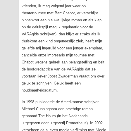
vrienden, ik mag volgend jaar weer op
theatertournee met Bart Chabot, er verschijnt
binnenkort een nieuwe lijvige roman en als klap
op de gelukspijl mag ik regelmatig voor de
VARAgids
schrijven), dan blijkt er straks als ik
thuiskom een kind ongeneeslijk ziek, heeft mijn
geliefde mij ingeruild voor een jonger exemplaar,
cancelde onze impresario mijn tournee met
Chabot wegens gebrek aan belangstelling en belt
de hoofdredactrice van de
VARAgids
dat ze
voortaan liever
Joost
Zwagerman
vraagt om over
geluk te schrijven. Geluk heeft een
houdbaarheidsdatum.
In 1998 publiceerde de Amerikaanse schrijver
Michael Cunningham een prachtige roman
genaamd
The Hours
(in het Nederlands
uitgegeven door uitgeverij Prometheus). In 2002
verscheen de al even mooie verfilming met Nicole