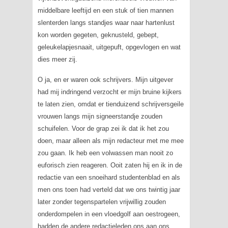
middelbare leeftijd en een stuk of tien mannen
slenterden langs standjes waar naar hartenlust
kon worden gegeten, geknusteld, gebept,
geleukelapjesnaait, uitgepuft, opgevlogen en wat
dies meer zij.
O ja, en er waren ook schrijvers. Mijn uitgever
had mij indringend verzocht er mijn bruine kijkers
te laten zien, omdat er tienduizend schrijversgeile
vrouwen langs mijn signeerstandje zouden
schuifelen. Voor de grap zei ik dat ik het zou
doen, maar alleen als mijn redacteur met me mee
zou gaan. Ik heb een volwassen man nooit zo
euforisch zien reageren. Ooit zaten hij en ik in de
redactie van een snoeihard studentenblad en als
men ons toen had verteld dat we ons twintig jaar
later zonder tegenspartelen vrijwillig zouden
onderdompelen in een vloedgolf aan oestrogeen,
hadden de andere redactieleden ons aan ons