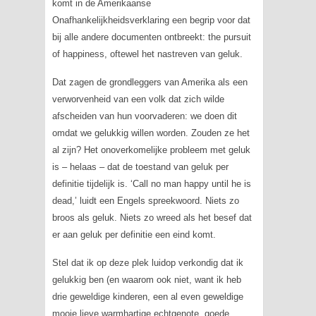
komt in de Amerikaanse
Onafhankelijkheidsverklaring een begrip voor dat
bij alle andere documenten ontbreekt:
the pursuit
of happiness
, oftewel het nastreven van geluk.
Dat zagen de grondleggers van Amerika als een
verworvenheid van een volk dat zich wilde
afscheiden van hun voorvaderen: we doen dit
omdat we gelukkig willen worden. Zouden ze het
al zijn? Het onoverkomelijke probleem met geluk
is – helaas – dat de toestand van geluk per
definitie tijdelijk is.
‘Call no man happy until he is
dead
,’ luidt een Engels spreekwoord. Niets zo
broos als geluk. Niets zo wreed als het besef dat
er aan geluk per definitie een eind komt.
Stel dat ik op deze plek luidop verkondig dat ik
gelukkig ben (en waarom ook niet, want ik heb
drie geweldige kinderen, een al even geweldige
mooie lieve warmhartige echtgenote, goede