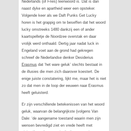
Nederlands (of Fries) leenwoord is. Dat is dan
naast
dyke
en
apartheid
weer een opsteker.
Volgende keer als we Daft Punks
Get Lucky
horen is het grappig om te beseffen dat het woord
lucky
omstreeks 1480 dankzij een of ander
kaartspelletje de Noordzee overstak en daar
vrolijk werd onthaald. Dertig jaar nadat
luck
in
Engeland voet aan de grond had gekregen
schreef de Nederlandse denker Desiderius
Erasmus
dat ‘het ware geluk’ slechts bestaat in
de illusies die men zich daarover koestert. De
enige juiste constatering, lijkt me, maar het is niet
zo dat men in de loop der eeuwen naar Erasmus
heeft geluisterd.
Er zijn verschillende betekenissen van het woord
geluk, waarvan de belangrijkste (volgens Van
Dale: ‘de aangename toestand waarin men zijn
wensen bevredigd ziet en vrede heeft met