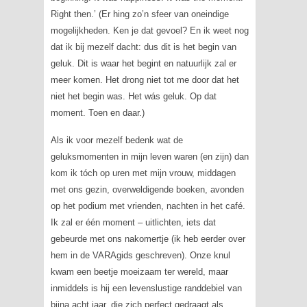
Right then.’
(Er hing zo’n sfeer van oneindige
mogelijkheden. Ken je dat gevoel? En ik weet nog
dat ik bij mezelf dacht: dus dit is het begin van
geluk. Dit is waar het begint en natuurlijk zal er
meer komen. Het drong niet tot me door dat het
niet het begin was. Het wás geluk. Op dat
moment. Toen en daar.)
Als ik voor mezelf bedenk wat de
geluksmomenten in mijn leven waren (en zijn) dan
kom ik tóch op uren met mijn vrouw, middagen
met ons gezin, overweldigende boeken, avonden
op het podium met vrienden, nachten in het café.
Ik zal er één moment – uitlichten, iets dat
gebeurde met ons nakomertje (ik heb eerder over
hem in de
VARAgids
geschreven). Onze knul
kwam een beetje moeizaam ter wereld, maar
inmiddels is hij een levenslustige randdebiel van
bijna acht jaar, die zich perfect gedraagt als