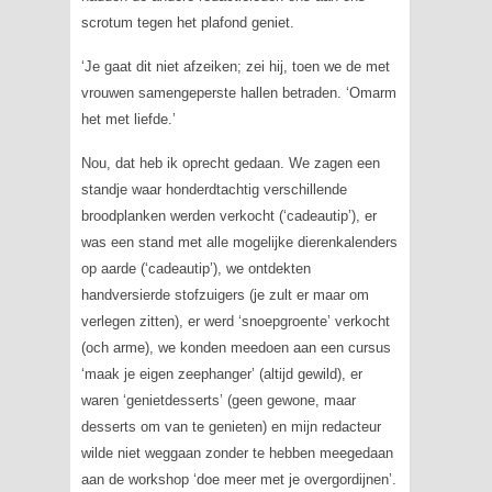
scrotum tegen het plafond geniet.
‘Je gaat dit niet afzeiken; zei hij, toen we de met
vrouwen samengeperste hallen betraden. ‘Omarm
het met liefde.’
Nou, dat heb ik oprecht gedaan. We zagen een
standje waar honderdtachtig verschillende
broodplanken werden verkocht (‘cadeautip’), er
was een stand met alle mogelijke dierenkalenders
op aarde (‘cadeautip’), we ontdekten
handversierde stofzuigers (je zult er maar om
verlegen zitten), er werd ‘snoepgroente’ verkocht
(och arme), we konden meedoen aan een cursus
‘maak je eigen zeephanger’ (altijd gewild), er
waren ‘genietdesserts’ (geen gewone, maar
desserts om van te genieten) en mijn redacteur
wilde niet weggaan zonder te hebben meegedaan
aan de workshop ‘doe meer met je overgordijnen’.