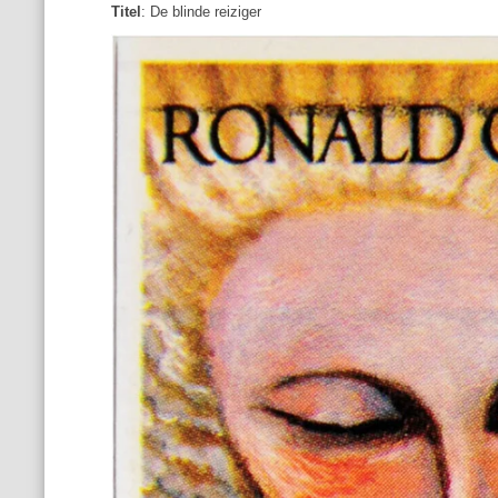
Titel
: De blinde reiziger