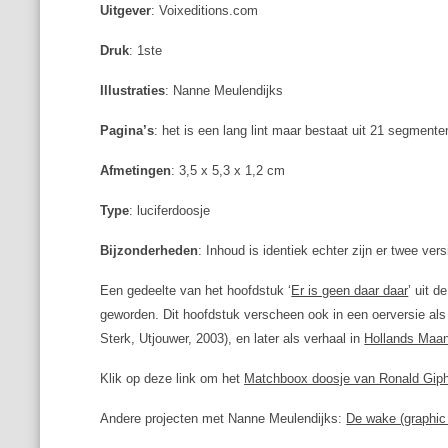
Uitgever
: Voixeditions.com
Druk
: 1ste
Illustraties
: Nanne Meulendijks
Pagina’s
: het is een lang lint maar bestaat uit 21 segmente
Afmetingen
: 3,5 x 5,3 x 1,2 cm
Type
: luciferdoosje
Bijzonderheden
: Inhoud is identiek echter zijn er twee ve
Een gedeelte van het hoofdstuk ‘
Er is geen daar daar
’ uit 
geworden. Dit hoofdstuk verscheen ook in een oerversie als
Sterk, Utjouwer, 2003), en later als verhaal in
Hollands Maa
Klik op deze link om het
Matchboox doosje van Ronald Gipha
Andere projecten met Nanne Meulendijks:
De wake (graphic