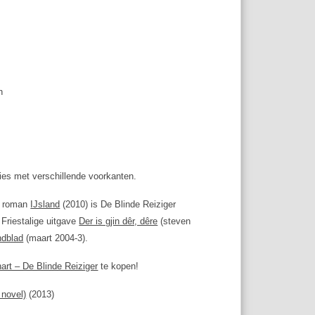
n
rsies met verschillende voorkanten.
de roman
IJsland
(2010) is De Blinde Reiziger
 Friestalige uitgave
Der is gjin dêr, dêre
(steven
ndblad
(maart 2004-3).
rt – De Blinde Reiziger
te kopen!
 novel)
(2013)