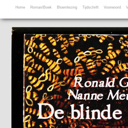
Home
Roman/Boek
Bloemlezing
Tijdschrift
Voorwoord
V