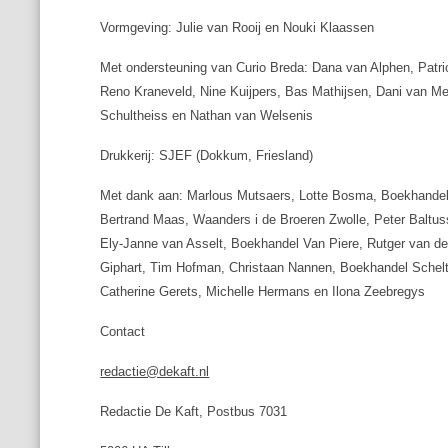
Vormgeving: Julie van Rooij en Nouki Klaassen
Met ondersteuning van Curio Breda: Dana van Alphen, Patr
Reno Kraneveld, Nine Kuijpers, Bas Mathijsen, Dani van M
Schultheiss en Nathan van Welsenis
Drukkerij: SJEF (Dokkum, Friesland)
Met dank aan: Marlous Mutsaers, Lotte Bosma, Boekhandel
Bertrand Maas, Waanders i de Broeren Zwolle, Peter Baltus
Ely-Janne van Asselt, Boekhandel Van Piere, Rutger van d
Giphart, Tim Hofman, Christaan Nannen, Boekhandel Schel
Catherine Gerets, Michelle Hermans en Ilona Zeebregys
Contact
redactie@dekaft.nl
Redactie De Kaft, Postbus 7031