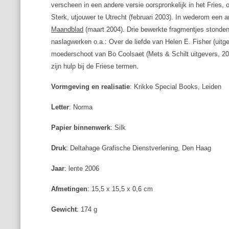
verscheen in een andere versie oorspronkelijk in het Fries, o
Sterk, utjouwer te Utrecht (februari 2003). In wederom een 
Maandblad
(maart 2004). Drie bewerkte fragmentjes stonde
naslagwerken o.a.: Over de liefde van Helen E. Fisher (uitg
moederschoot van Bo Coolsaet (Mets & Schilt uitgevers, 200
zijn hulp bij de Friese termen.
Vormgeving en realisatie
: Krikke Special Books, Leiden
Letter
: Norma
Papier binnenwerk
: Silk
Druk
: Deltahage Grafische Dienstverlening, Den Haag
Jaar
: lente 2006
Afmetingen
: 15,5 x 15,5 x 0,6 cm
Gewicht
: 174 g