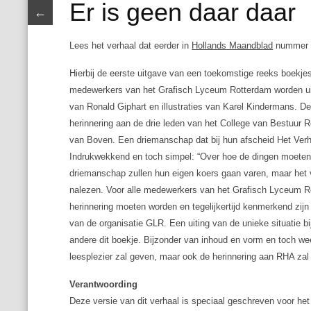
Er is geen daar daar
←
Lees het verhaal dat eerder in
Hollands Maandblad
nummer 6
Hierbij de eerste uitgave van een toekomstige reeks boekje
medewerkers van het Grafisch Lyceum Rotterdam worden uit
van Ronald Giphart en illustraties van Karel Kindermans. D
herinnering aan de drie leden van het College van Bestuur
van Boven. Een driemanschap dat bij hun afscheid Het Verh
Indrukwekkend en toch simpel: “Over hoe de dingen moeten 
driemanschap zullen hun eigen koers gaan varen, maar het 
nalezen. Voor alle medewerkers van het Grafisch Lyceum 
herinnering moeten worden en tegelijkertijd kenmerkend zij
van de organisatie GLR. Een uiting van de unieke situatie b
andere dit boekje. Bijzonder van inhoud en vorm en toch wee
leesplezier zal geven, maar ook de herinnering aan RHA zal
Verantwoording
Deze versie van dit verhaal is speciaal geschreven voor h