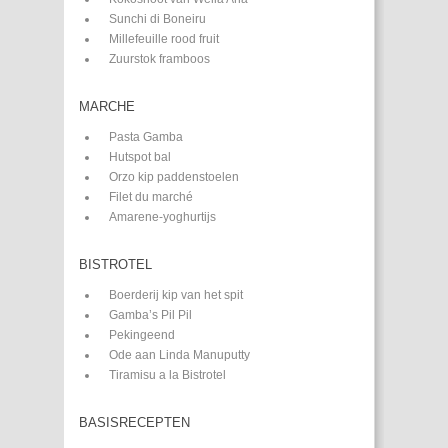
Sunchi di Boneiru
Millefeuille rood fruit
Zuurstok framboos
MARCHE
Pasta Gamba
Hutspot bal
Orzo kip paddenstoelen
Filet du marché
Amarene-yoghurtijs
BISTROTEL
Boerderij kip van het spit
Gamba’s Pil Pil
Pekingeend
Ode aan Linda Manuputty
Tiramisu a la Bistrotel
BASISRECEPTEN