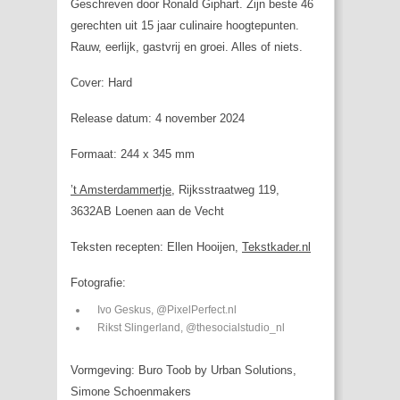
Geschreven door Ronald Giphart. Zijn beste 46
gerechten uit 15 jaar culinaire hoogtepunten.
Rauw, eerlijk, gastvrij en groei. Alles of niets.
Cover: Hard
Release datum: 4 november 2024
Formaat: 244 x 345 mm
’t Amsterdammertje
, Rijksstraatweg 119,
3632AB Loenen aan de Vecht
Teksten recepten: Ellen Hooijen,
Tekstkader.nl
Fotografie:
Ivo Geskus, @PixelPerfect.nl
Rikst Slingerland, @thesocialstudio_nl
Vormgeving: Buro Toob by Urban Solutions,
Simone Schoenmakers