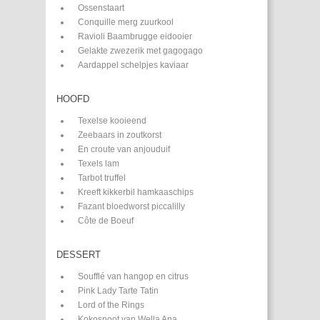
Ossenstaart
Conquille merg zuurkool
Ravioli Baambrugge eidooier
Gelakte zwezerik met gagogago
Aardappel schelpjes kaviaar
HOOFD
Texelse kooieend
Zeebaars in zoutkorst
En croute van anjouduif
Texels lam
Tarbot truffel
Kreeft kikkerbil hamkaaschips
Fazant bloedworst piccalilly
Côte de Boeuf
DESSERT
Soufflé van hangop en citrus
Pink Lady Tarte Tatin
Lord of the Rings
Kokosnoot van Wella Ana