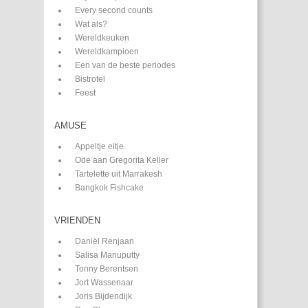
Every second counts
Wat als?
Wereldkeuken
Wereldkampioen
Een van de beste periodes
Bistrotel
Feest
AMUSE
Appeltje eitje
Ode aan Gregorita Keller
Tartelette uit Marrakesh
Bangkok Fishcake
VRIENDEN
Daniël Renjaan
Salisa Manuputty
Tonny Berentsen
Jort Wassenaar
Joris Bijdendijk