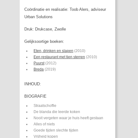
Coördinatie en realisatie: Toob Alers, adviseur
Urban Solutions
Druk: Drukcase, Zwolle
Gelijksoortige boeken:
Eten, drinken en slapen
(2010)
Een restaurant met tien sterren
(2010)
Puurst
(2012)
Breda
(2019)
INHOUD:
BIOGRAFIE
Straatschoffie
De blanda die leerde koken
Nooit vergeten waar je huis heeft gestaan
Alles of niets
Goede tijden slechte tijden
Vrijheid kopen