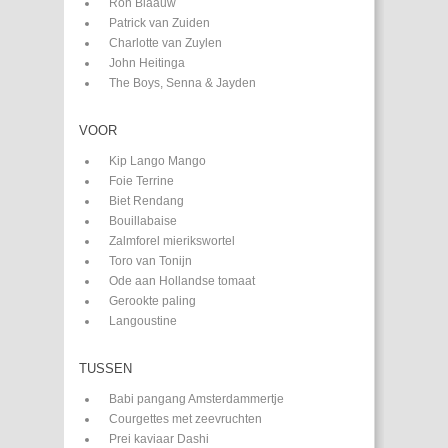
Ron Blaauw
Patrick van Zuiden
Charlotte van Zuylen
John Heitinga
The Boys, Senna & Jayden
VOOR
Kip Lango Mango
Foie Terrine
Biet Rendang
Bouillabaise
Zalmforel mierikswortel
Toro van Tonijn
Ode aan Hollandse tomaat
Gerookte paling
Langoustine
TUSSEN
Babi pangang Amsterdammertje
Courgettes met zeevruchten
Prei kaviaar Dashi