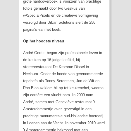
grote hardcoverboek is voorzien van prachtige
foto’s gemaakt door Ivo Geskus van
@SpecialPixels en de creatieve vormgeving
verzorgd door Urban Solutions siert de 256
pagina’s van het boek.
Op het hoogste niveau
André Gerrits begon zijn professionele leven in
de keuken op 16-jarige leeftijd, bij
sterrenrestaurant De Kromme Dissel in
Heelsum. Onder de hoede van gerenommeerde
topchefs als Tonny Berentsen, Jan de Wit en
Ron Blaauw klom hij op tot keukenchef, waarna
zijn carrière een vlucht nam. In 2009 nam
André, samen met Geneviève restaurant ’t
Amsterdammertje over, gevestigd in een
prachtige monumentale oud-Hollandse boerderij
in Loenen aan de Vecht. In november 2010 werd
’t Amsterdammertje bekroond met een