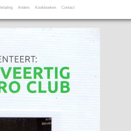
ertaling
Anders
Kookboeken
Contact