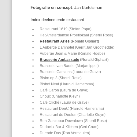
Fotografie en concept
: Jan Bartelsman
Index deelnemende restaurant:
Restaurant 1619 (Stefan Popa)
Het Amsterdamse Proeflokaal (Sherril Rose)
Restaurant Arles
(Ronald Giphart)
L’Auberge Damhotel (Gerrit Jan Groothedde)
Auberge Jean & Marie (Ronald Hoebe)
Brasserie Ambassade
(Ronald Giphart)
Brasserie van Baerle (Marjan Ippel)
Brasserie Carstens (Laura de Grave)
Bistro op 3 (Sherril Rose)
Bistrot Neuf (Harrold Hamersma)
Café Caron (Laura de Grave)
Choux (Charlotte Kleyn)
Café Cliché (Laura de Grave)
Restaurant DenC (Harrold Hamersma)
Restaurant de Doelen (Charlotte Kleyn)
Ron Gastrobar Downtown (Sherril Rose)
Dudockx Bar & Kitchen (Gert Crum)
Duende Dos (Ron Vermeulen)