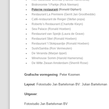
Bistronomie ’t Parkje (Rick Nieman)
Poterne restaurant
(Ronald Giphart)
Restaurant La Premiere (Gerrit Jan Groothedde)
Café-restaurant de Reiger (Stefan popa)
Roberto’s Restaurant (Charlotte Kleyn)
Sea Palace (Ronald Hoeben)
Restaurant van Speijk (Laura de Grave)
Restaurant Stiel (Ronald Hoeben)
Restaurant ’t Stokpaardje (Ronald Hoeben)
SushiSamba (Ron Vermeulen)
De Veranda (Marjan Ippel)
Winehouse Somm (Harold Hamersma)
De Witte Zwaan Amsterdam (Sherrill Rose)
Grafische vormgeving
: Peter Koomen
Layout
: Fotostudio Jan Bartelsman BV: Julian Bartelsman
Uitgever
:
Fotostudio Jan Bartelsman BV