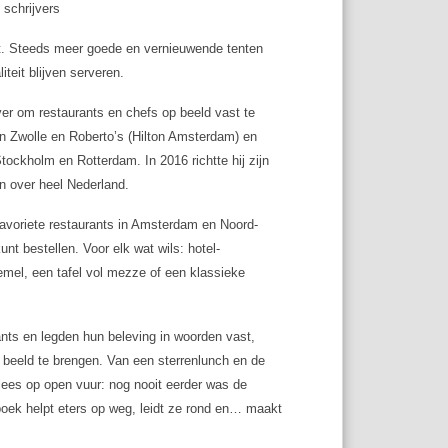
 schrijvers
t. Steeds meer goede en vernieuwende tenten
teit blijven serveren.
ver om restaurants en chefs op beeld vast te
 in Zwolle en Roberto’s (Hilton Amsterdam) en
tockholm en Rotterdam. In 2016 richtte hij zijn
n over heel Nederland.
Favoriete restaurants in Amsterdam en Noord-
nt bestellen. Voor elk wat wils: hotel-
emel, een tafel vol mezze of een klassieke
rants en legden hun beleving in woorden vast,
n beeld te brengen. Van een sterrenlunch en de
lees op open vuur: nog nooit eerder was de
boek helpt eters op weg, leidt ze rond en… maakt