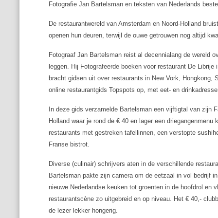
Fotografie Jan Bartelsman en teksten van Nederlands beste
De restaurantwereld van Amsterdam en Noord-Holland bruis
openen hun deuren, terwijl de ouwe getrouwen nog altijd kwali
Fotograaf Jan Bartelsman reist al decennialang de wereld o
leggen. Hij Fotografeerde boeken voor restaurant De Librije
bracht gidsen uit over restaurants in New Vork, Hongkong, S
online restaurantgids Topspots op, met eet- en drinkadresse
In deze gids verzamelde Bartelsman een vijftigtal van zijn 
Holland waar je rond de € 40 en lager een driegangenmenu ku
restaurants met gestreken tafellinnen, een verstopte sushih
Franse bistrot.
Diverse (culinair) schrijvers aten in de verschillende restau
Bartelsman pakte zijn camera om de eetzaal in vol bedrijf i
nieuwe Nederlandse keuken tot groenten in de hoofdrol en v
restaurantscène zo uitgebreid en op niveau. Het € 40,- club
de lezer lekker hongerig.