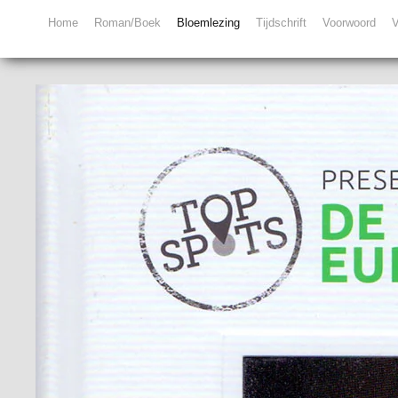
Home
Roman/Boek
Bloemlezing
Tijdschrift
Voorwoord
V