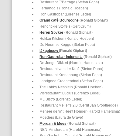
Restaurant E’Barrage (Stefan Popa)
Fernando’s (Ronald Hoeben)
Ron Gastrobar (Lorenze Ledel)
Grand café Bourgogne
(Ronald Giphart)
Hendrickje Stoffels (Gert Crum)
Heren Spyker
(Ronald Giphart)
Hokkai Kitchen (Ronald Hoeben)
De Hoornse Kogge (Stefan Popa)
IJkgebouw
(Ronald Giphart)
Ron Gastrobar Indonesia
(Ronald Giphart)
De Jonge Dikkert (Harrold Hamersma)
Restaurant van der Kroft (Stefan Popa)
Restaurant Kronenburg (Stefan Popa)
Landgoed Groenendaal (Stefan Popa)
The Lobby Nesplein (Ronald Hoeben)
Visrestaurant Lucius (Lorenzo Ledel)
ML Bistro (Lorenzo Ledel)
Restaurant Meijer’s 2.0 (Gerrit Jan Groothedde)
Meneer de Wit Heeft Honger (Harold Hamersma)
Moeders (Laura de Grave)
Morgan & Mees
(Ronald Giphart)
NENI Amsterdam (Harold Hamersma)
Ron Gastrobar Oriental (Harold Hamersma)