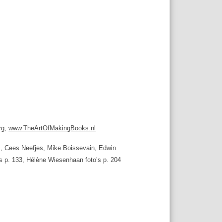
rg,
www.TheArtOfMakingBooks.nl
rs, Cees Neefjes, Mike Boissevain, Edwin
s p. 133, Hélène Wiesenhaan foto’s p. 204