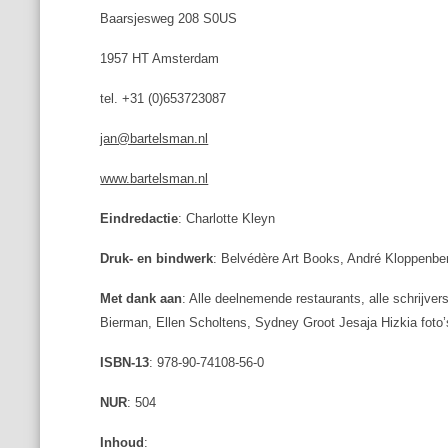
Baarsjesweg 208 S0US
1957 HT Amsterdam
tel. +31 (0)653723087
jan@bartelsman.nl
www.bartelsman.nl
Eindredactie
: Charlotte Kleyn
Druk- en bindwerk
: Belvédère Art Books, André Kloppenbe
Met dank aan
: Alle deelnemende restaurants, alle schrijve
Bierman, Ellen Scholtens, Sydney Groot Jesaja Hizkia foto’
ISBN-13
: 978-90-74108-56-0
NUR
: 504
Inhoud
: